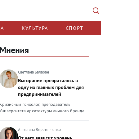
КА
КУЛЬТУРА
СПОРТ
Мнения
Светлана Балабан
Выгорание превратилось в
одну из главных проблем для
предпринимателей
Кризисный психолог, преподаватель
Университета архитектуры личного бренда
Светлана Балабан — о выгорании у
предпринимателей, его причинах, признаках
Ангелина Веретенченко
и способах преодоления Выгорание в 2026
году стало самой острой проблемой, однако
От чего зависит уровень