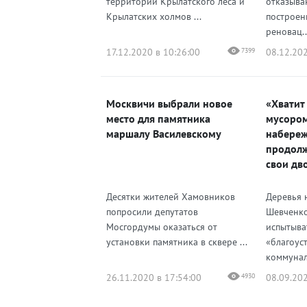
территории Крылатского леса и
отказыва
Крылатских холмов ...
построен
реновац..
17.12.2020 в 10:26:00
7399
08.12.202
Москвичи выбрали новое
«Хватит
место для памятника
мусором
маршалу Василевскому
набереж
продолж
свои дв
Десятки жителей Хамовников
Деревья 
попросили депутатов
Шевченк
Мосгордумы оказаться от
испытыва
установки памятника в сквере ...
«благоус
коммунал
26.11.2020 в 17:54:00
4930
08.09.202