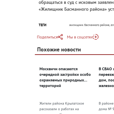
обращаться в суд с исковым заявле
«Жилищник Басманного района» уст
ТЕГИ
жилищник басманного района, ел
Поделиться
Мы в соцсетях
Telegram
Похожие новости
Telegram
Яндекс Дзен
ВКонтакте
Москвичи опасаются
В СВАО 
Одноклассники
очередной застройки особо
переезж
охраняемых природных
дом, по
территорий
железно
Жители района Крылатское
В районе
рассказали о работах на
дома № 9