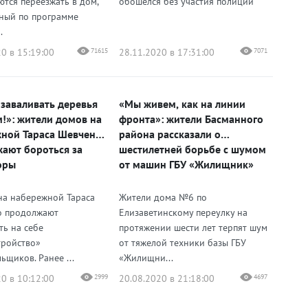
ются переезжать в дом,
обошёлся без участия полиции
ный по программе
.
0 в 15:19:00
71615
28.11.2020 в 17:31:00
7071
 заваливать деревья
«Мы живем, как на линии
!»: жители домов на
фронта»: жители Басманного
ной Тараса Шевченко
района рассказали о
ают бороться за
шестилетней борьбе с шумом
оры
от машин ГБУ «Жилищник»
на набережной Тараса
Жители дома №6 по
о продолжают
Елизаветинскому переулку на
ть на себе
протяжении шести лет терпят шум
тройство»
от тяжелой техники базы ГБУ
ьщиков. Ранее ...
«Жилищни...
0 в 10:12:00
2999
20.08.2020 в 21:18:00
4697