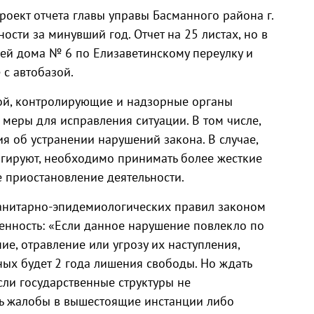
оект отчета главы управы Басманного района г.
ости за минувший год. Отчет на 25 листах, но в
лей дома № 6 по Елизаветинскому переулку и
 с автобазой.
ой, контролирующие и надзорные органы
еры для исправления ситуации. В том числе,
я об устранении нарушений закона. В случае,
гируют, необходимо принимать более жесткие
е приостановление деятельности.
санитарно-эпидемиологических правил законом
венность: «Если данное нарушение повлекло по
е, отравление или угрозу их наступления,
ых будет 2 года лишения свободы. Но ждать
Если государственные структуры не
ть жалобы в вышестоящие инстанции либо