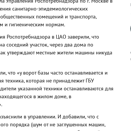
ла Управления Роспотребнадзора по г. Москве в
шения санитарно-эпидемиологических
 общественных помещений и транспорта,
м и гигиеническим нормам.
ия Роспотребнадзора в ЦАО заверили, что
а соседний участок, через два дома по
 как утверждают местные жители машины никуда
, что «у ворот базы часто останавливается и
к
я техника, которая не принадлежит ГБУ
дители указанной техники останавливаются для
находящегося в жилом доме, в
.
р
зъяснили в управлении. И добавили, что с
ого порядка (шум от не заглушенных машин,
н