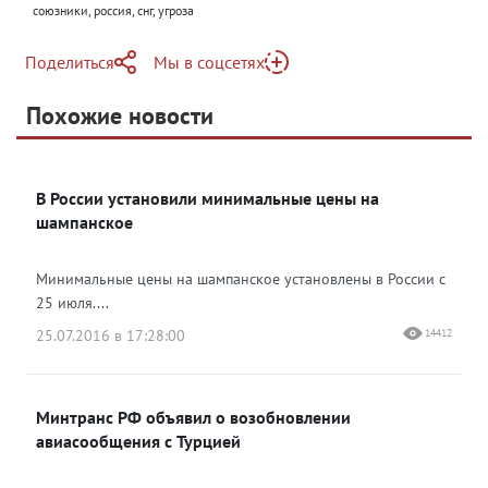
союзники, россия, снг, угроза
Поделиться
Мы в соцсетях
Telegram
Похожие новости
Telegram
Яндекс Дзен
ВКонтакте
В России установили минимальные цены на
Одноклассники
шампанское
Минимальные цены на шампанское установлены в России с
25 июля....
25.07.2016 в 17:28:00
14412
Минтранс РФ объявил о возобновлении
авиасообщения с Турцией