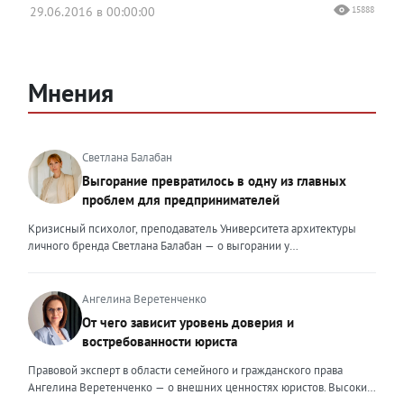
29.06.2016 в 00:00:00
15888
Мнения
Светлана Балабан
Выгорание превратилось в одну из главных
проблем для предпринимателей
Кризисный психолог, преподаватель Университета архитектуры
личного бренда Светлана Балабан — о выгорании у
предпринимателей, его причинах, признаках и способах
преодоления Выгорание в 2026 году стало самой острой
проблемой, однако выгорание у предпринимателей заметно
Ангелина Веретенченко
отличается от выгорания у наёмных сотрудников. Наёмный
От чего зависит уровень доверия и
сотрудник может уйти на больничный или в отпуск, пожаловаться
востребованности юриста
на что-то начальству или сменить работу. Предприниматель — сам
себе начальник и основа системы. Если он устаёт, бизнес не встанет
Правовой эксперт в области семейного и гражданского права
на паузу, а просто начнёт разваливаться. У предпринимателей
Ангелина Веретенченко — о внешних ценностях юристов. Высокий
принято говорить, что они не имеют право на выгорание или на