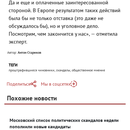
Да и еще и оплаченные заинтересованной
стороной. В Европе результатом таких действий
была бы не только отставка (это даже не
обсуждалось бы), но и уголовное дело.
Посмотрим, чем закончится у нас», — отметила
эксперт.
Автор:
Антон Стариков
ТЕГИ
проштрафившиеся чиновники, скандалы, общественное мнение
Поделиться
Мы в соцсетях
Telegram
Похожие новости
Telegram
Яндекс Дзен
ВКонтакте
Московский список политических скандалов недели
Одноклассники
пополнили новые кандидаты