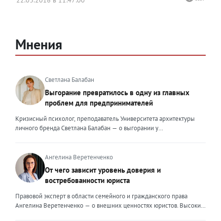
22.03.2018 в 11:47:00
Мнения
Светлана Балабан
Выгорание превратилось в одну из главных
проблем для предпринимателей
Кризисный психолог, преподаватель Университета архитектуры
личного бренда Светлана Балабан — о выгорании у
предпринимателей, его причинах, признаках и способах
преодоления Выгорание в 2026 году стало самой острой
проблемой, однако выгорание у предпринимателей заметно
Ангелина Веретенченко
отличается от выгорания у наёмных сотрудников. Наёмный
От чего зависит уровень доверия и
сотрудник может уйти на больничный или в отпуск, пожаловаться
востребованности юриста
на что-то начальству или сменить работу. Предприниматель — сам
себе начальник и основа системы. Если он устаёт, бизнес не встанет
Правовой эксперт в области семейного и гражданского права
на паузу, а просто начнёт разваливаться. У предпринимателей
Ангелина Веретенченко — о внешних ценностях юристов. Высокий
принято говорить, что они не имеют право на выгорание или на
уровень экспертности, профессионализм,