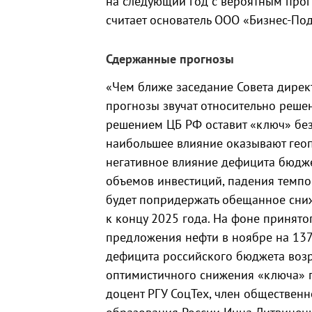
на следующий год с вероятным про
считает основатель ООО «Бизнес-Под
Сдержанные прогнозы
«Чем ближе заседание Совета дирек
прогнозы звучат относительно решен
решением ЦБ РФ оставит «ключ» без
наибольшее влияние оказывают геоп
негативное влияние дефицита бюдже
объемов инвестиций, падения темпо
будет попридержать обещанное сни
к концу 2025 года. На фоне принят
предложения нефти в ноябре на 137 
дефицита российского бюджета возра
оптимистичного снижения «ключа» по
доцент РГУ СоцТех, член общественн