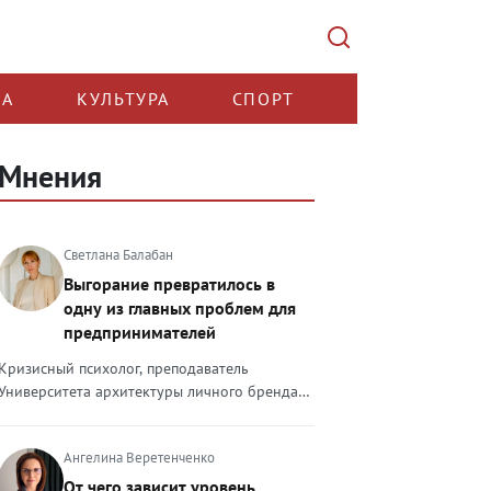
КА
КУЛЬТУРА
СПОРТ
Мнения
Светлана Балабан
Выгорание превратилось в
одну из главных проблем для
предпринимателей
Кризисный психолог, преподаватель
Университета архитектуры личного бренда
Светлана Балабан — о выгорании у
предпринимателей, его причинах, признаках
Ангелина Веретенченко
и способах преодоления Выгорание в 2026
году стало самой острой проблемой, однако
От чего зависит уровень