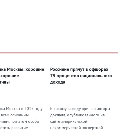
М
ка Москвы: хорошие
Россияне прячут в офшорах
 хорошие
75 процентов национального
тивы
дохода
ка Москвы в 2017 году
К такому выводу пришли авторы
о всем основным
доклада, опубликованного на
ниям, при этом особо
сайте американской
метить развитие
некоммерческой экспертной