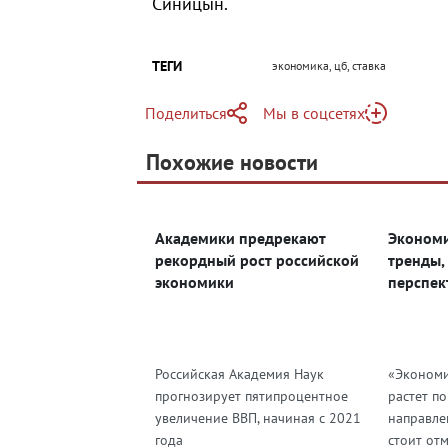
Синицын.
ТЕГИ
экономика, цб, ставка
Поделиться
Мы в соцсетях
Telegram
Похожие новости
Telegram
Яндекс Дзен
ВКонтакте
Академики предрекают
Экономи
Одноклассники
рекордный рост российской
тренды,
экономики
перспек
Российская Академия Наук
«Экономи
прогнозирует пятипроцентное
растет п
увеличение ВВП, начиная с 2021
направле
года
стоит от