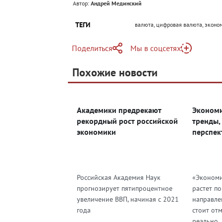
Автор:
Андрей Мединский
ТЕГИ
валюта, цифровая валюта, эконо
Поделиться
Мы в соцсетях
Telegram
Похожие новости
Telegram
Яндекс Дзен
ВКонтакте
Академики предрекают
Экономи
Одноклассники
рекордный рост российской
тренды,
экономики
перспек
Российская Академия Наук
«Экономи
прогнозирует пятипроцентное
растет п
увеличение ВВП, начиная с 2021
направле
года
стоит от
реально..