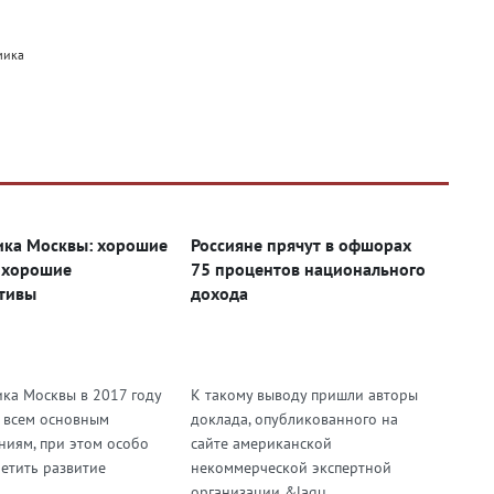
мика
ка Москвы: хорошие
Россияне прячут в офшорах
 хорошие
75 процентов национального
тивы
дохода
ка Москвы в 2017 году
К такому выводу пришли авторы
о всем основным
доклада, опубликованного на
ниям, при этом особо
сайте американской
метить развитие
некоммерческой экспертной
.
организации &laqu...