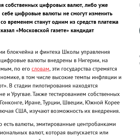
ия собственных цифровых валют, либо уже
по себе цифровые валюты не смогут изменить
 со временем станут одним из средств платежа
казал «Московской газете» кандидат
рии блокчейна и финтеха Школы управления
 цифровые валюты внедрены в Нигерии, на
амым, по его
словам
, эти государства стремятся
номике, в том числе высокие темпы инфляции и
к
т». В стадии пилотирования находятся
не и Уругвае. Также тестированием собственных
Гонконге, Иране, Турции, Швеции, Южной Корее
ключая США, изучают возможность их внедрения.
р
о есть валюты, эмитированные центробанками
иональных валют, которая выпускается или
н