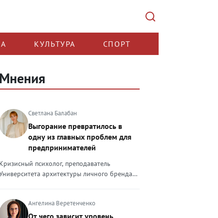
КА
КУЛЬТУРА
СПОРТ
Мнения
Светлана Балабан
Выгорание превратилось в
одну из главных проблем для
предпринимателей
Кризисный психолог, преподаватель
Университета архитектуры личного бренда
Светлана Балабан — о выгорании у
предпринимателей, его причинах, признаках
Ангелина Веретенченко
и способах преодоления Выгорание в 2026
году стало самой острой проблемой, однако
От чего зависит уровень