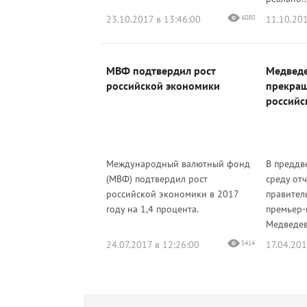
23.10.2017 в 13:46:00
6080
11.10.201
МВФ подтвердил рост
Медведе
российской экономики
прекращ
российс
Международный валютный фонд
В преддв
(МВФ) подтвердил рост
среду отч
российской экономики в 2017
правитель
году на 1,4 процента.
премьер-
Медведев 
24.07.2017 в 12:26:00
5414
17.04.201