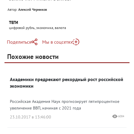
Автор:
Алексей Черников
ТЕГИ
цифровой рубль, экономика, валюта
Поделиться
Мы в соцсетях
Telegram
Похожие новости
Telegram
Яндекс Дзен
ВКонтакте
Академики предрекают рекордный рост российской
Одноклассники
экономики
Российская Академия Наук прогнозирует пятипроцентное
увеличение ВВП, начиная с 2021 года
23.10.2017 в 13:46:00
6084