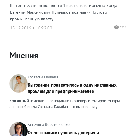
В этом месяце исполняется 15 лет с того момента когда
Евгений Максимович Примаков возглавил Торгово-
промышленную палату....
15.12.2016 в 10:22:00
5297
Мнения
Светлана Балабан
Выгорание превратилось в одну из главных
проблем для предпринимателей
Кризисный психолог, преподаватель Университета архитектуры
личного бренда Светлана Балабан — о выгорании у
предпринимателей, его причинах, признаках и способах
преодоления Выгорание в 2026 году стало самой острой
проблемой, однако выгорание у предпринимателей заметно
Ангелина Веретенченко
отличается от выгорания у наёмных сотрудников. Наёмный
От чего зависит уровень доверия и
сотрудник может уйти на больничный или в отпуск, пожаловаться