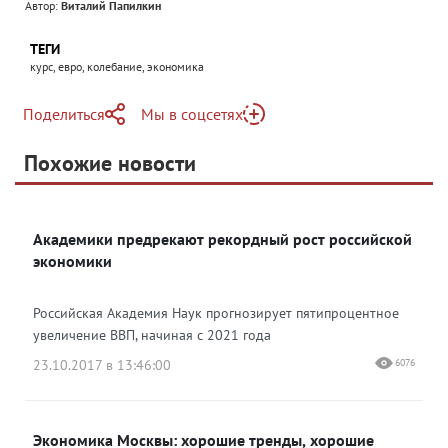
Автор:
Виталий Папилкин
ТЕГИ
курс, евро, колебание, экономика
Поделиться
Мы в соцсетях
Telegram
Похожие новости
Telegram
Яндекс Дзен
ВКонтакте
Академики предрекают рекордный рост российской
Одноклассники
экономики
Российская Академия Наук прогнозирует пятипроцентное
увеличение ВВП, начиная с 2021 года
23.10.2017 в 13:46:00
6076
Экономика Москвы: хорошие тренды, хорошие