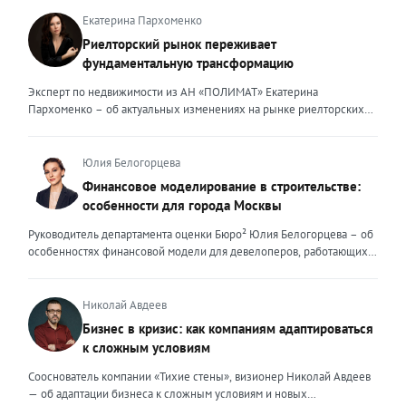
клиентоориентированность: когда-то эти понятия формировали
убеждение, из-за которого человек не позволяет себе
ценность эксперта для клиента. Сейчас это уже базовый минимум,
Екатерина Пархоменко
остановиться, задуматься и вовремя заметить, что с ним происходит
который просто должен быть. Сегодня, чтобы выделяться среди
Риелторский рынок переживает
что-то нехорошее. Кроме того, многие считают, что должны сами со
миллионов профессиональных и клиентоориентированных
фундаментальную трансформацию
всем справляться, а обращаться к психологам бессмысленно.
экспертов, нужно дать клиенту немного больше, чем он ожидает
Некоторые отождествляют всех психологов с инфоцыганами, и,
получить. И это уже должно быть заложено на уровне ДНК
Эксперт по недвижимости из АН «ПОЛИМАТ» Екатерина
если такой человек проходит качественную терапию, по её итогам
эксперта. Только сформировав свои внутренние ценности, можно
Пархоменко – об актуальных изменениях на рынке риелторских
он кардинально меняет мнение о психологах. Кроме того, есть
их транслировать вовне. Эксперт должен быть не просто одним из
услуг и прогнозе на вторую половину 2026 года. Риелторский
такая черта, характерная больше для предпринимателей-мужчин –
множества, образно говоря, лодок в океане клиентского выбора —
рынок в 2026 году переживает фундаментальную трансформацию,
они долго терпят, сохраняют внутри себя проблемы, никому не
он должен быть устойчивым и ярким маяком. Ценность эксперта –
и чтобы оставаться на плаву, нужно очень внимательно следить за
Юлия Белогорцева
жалуются и не делятся своими переживаниями. А результатом
это тот свет, который видит клиент, который поможет справиться с
новыми трендами. Сейчас я могу выделить несколько актуальных
Финансовое моделирование в строительстве:
такого терпения могут становиться срывы, от которых страдают
любой преградой, указать путь к безопасности и укрепить
трендов. Во-первых, популярность первичного жилья резко
сотрудники или близкие родственники, алкогольная зависимость и
особенности для города Москвы
уверенность. Внешние ценности юриста могут меняться,
снизилась после рекордных продаж конца 2025 года. Покупатели
другие нежелательные последствия. Если говорить о состоянии
адаптироваться под то направление, которым он занимается. В
столкнулись с ужесточением условий семейной ипотеки: теперь
Руководитель департамента оценки Бюро² Юлия Белогорцева – об
бизнеса, сотрудникам, разумеется, не понравится, если начальник
определенный момент мне пришлось испытать это на себе.
одна семья может оформить только один льготный кредит, а банки
особенностях финансовой модели для девелоперов, работающих
будет срывать на них свою злость, и ключевые специалисты начнут
Возглавляя юридическое направление крупного федерального
стали строже проверять заемщиков. Это привело к росту отказов и
на столичном рынке жилья Строительный рынок Москвы
уходить. А за психологической помощью многие предприниматели,
холдинга, помогая компаниям группы преодолевать сложнейшие
перетоку спроса на вторичный рынок. В результате впервые за
характеризуется высокой плотностью застройки, жесткими
особенно мужчины, к сожалению, обращаются уже в последний
кризисные ситуации, я сделала своими внешними ценностями
долгое время «вторичка» дорожает быстрее новостроек — ценовой
градостроительными регламентами, а также уникальными
Николай Авдеев
момент, когда все остальные способы испробованы и не сработали.
умение находить компромисс между жесткими требованиями
разрыв между сегментами сокращается. Спрос на вторичное жильё
механизмами государственной поддержки и регулирования. В силу
В итоге психологу приходится вытаскивать человека из очень
Бизнес в кризис: как компаниям адаптироваться
законов и коммерческой реальностью бизнеса, брать на себя
остаётся высоким даже при дорогих кредитах. Доля сделок с
этих особенностей финансовое моделирование столичных
тяжёлого состояния. Падение продаж, снижение количества
ответственность за принятые решения и просчитывать возможные
к сложным условиям
ипотекой здесь выросла до 25–30%. Люди чаще выходят на сделку
девелоперских проектов требует учета ряда факторов. Чаще всего
клиентов, плохая работа сотрудников или недопонимания с
риски, создавать систему, которая не просто будет работать и
с крупным первоначальным взносом или планируют досрочное
финансовые модели девелоперских проектов составляются с
партнёрами – всё это могут быть и реальные проблемы бизнеса.
Сооснователь компании «Тихие стены», визионер Николай Авдеев
обеспечивать юридическую безопасность бизнеса, но и быстро,
погашение долга. При этом средняя цена квадратного метра по
помесячной, а реже — с понедельной разбивкой. Годовая
Но если человек столкнулся с выгоранием, у него формируется
— об адаптации бизнеса к сложным условиям и новых
безболезненно перестраиваться в случае изменений. Перейдя в
стране за первый квартал 2026 года выросла примерно на 3,5%, но