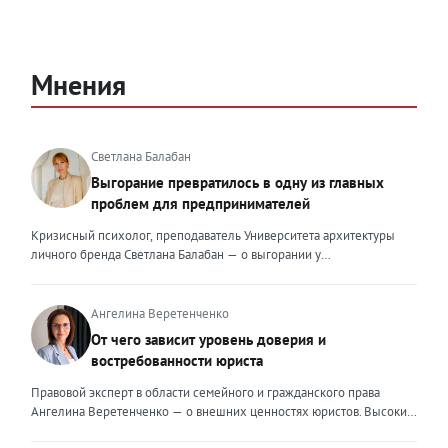
Мнения
Светлана Балабан
Выгорание превратилось в одну из главных
проблем для предпринимателей
Кризисный психолог, преподаватель Университета архитектуры
личного бренда Светлана Балабан — о выгорании у
предпринимателей, его причинах, признаках и способах
преодоления Выгорание в 2026 году стало самой острой
проблемой, однако выгорание у предпринимателей заметно
Ангелина Веретенченко
отличается от выгорания у наёмных сотрудников. Наёмный
От чего зависит уровень доверия и
сотрудник может уйти на больничный или в отпуск, пожаловаться
востребованности юриста
на что-то начальству или сменить работу. Предприниматель — сам
себе начальник и основа системы. Если он устаёт, бизнес не встанет
Правовой эксперт в области семейного и гражданского права
на паузу, а просто начнёт разваливаться. У предпринимателей
Ангелина Веретенченко — о внешних ценностях юристов. Высокий
принято говорить, что они не имеют право на выгорание или на
уровень экспертности, профессионализм,
усталость и должны работать 24/7. Но это очень опасное