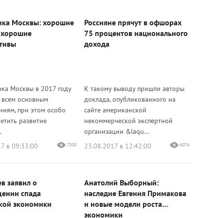
ка Москвы: хорошие
Россияне прячут в офшорах
 хорошие
75 процентов национального
тивы
дохода
ка Москвы в 2017 году
К такому выводу пришли авторы
о всем основным
доклада, опубликованного на
ниям, при этом особо
сайте американской
метить развитие
некоммерческой экспертной
.
организации &laqu...
7 в 09:33:00
7300
23.08.2017 в 12:42:00
6074
в заявил о
Анатолий Выборный:
ении спада
наследие Евгения Примакова
кой экономики
и новые модели роста
экономики