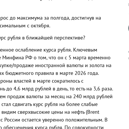
рос до максимума за полгода, достигнув на
ксимальным с октября.
урс рубля в ближайшей перспективе?
енное ослабление курса рубля. Ключевым
е Минфина РФ о том, что он с 5 марта временно
купке/продаже иностранной валюты и золота на
х бюджетного правила в марте 2026 года.
к
роны властей в марте сократилось с
 до 4,6 млрд рублей в день, то есть на 3,6 раза.
ем продаж валюты за месяц на 240 млрд рублей
 стал сдвигать курс рубля на более слабые
р
ы видим сверхвысокие цены на нефть (Brent
нс России остается уверенно положительным. В
н
о обесценения курса рубля. По совокупности