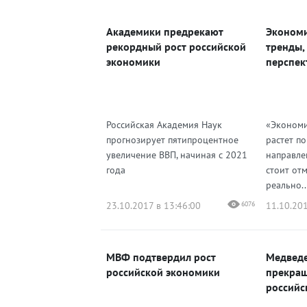
ВКонтакте
Академики предрекают
Экономи
Одноклассники
рекордный рост российской
тренды,
экономики
перспек
Российская Академия Наук
«Экономи
прогнозирует пятипроцентное
растет п
увеличение ВВП, начиная с 2021
направле
года
стоит от
реально..
23.10.2017 в 13:46:00
6076
11.10.201
МВФ подтвердил рост
Медведе
российской экономики
прекращ
российс