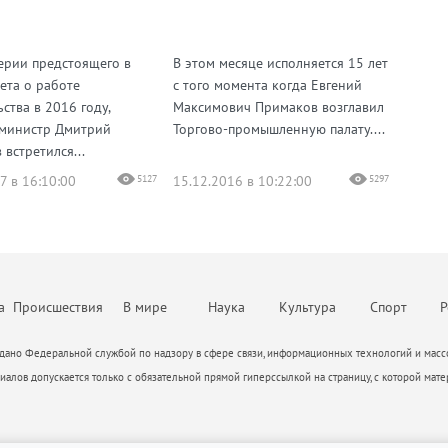
М
ерии предстоящего в
В этом месяце исполняется 15 лет
ета о работе
с того момента когда Евгений
ства в 2016 году,
Максимович Примаков возглавил
министр Дмитрий
Торгово-промышленную палату....
встретился...
7 в 16:10:00
5127
15.12.2016 в 10:22:00
5297
а
Происшествия
В мире
Наука
Культура
Спорт
Р
ано Федеральной службой по надзору в сфере связи, информационных технологий и массо
алов допускается только с обязательной прямой гиперссылкой на страницу, с которой мате