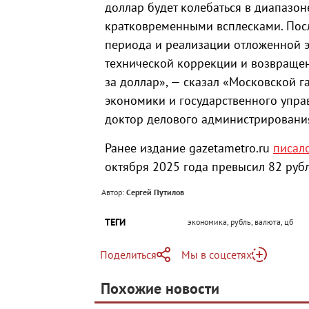
доллар будет колебаться в диапазо
кратковременными всплесками. Пос
периода и реализации отложенной 
технической коррекции и возвращен
за доллар», — сказал «Московской 
экономики и государственного упра
доктор делового администрировани
Ранее издание gazetametro.ru
писал
октября 2025 года превысил 82 рубл
Автор:
Сергей Путилов
ТЕГИ
экономика, рубль, валюта, цб
Поделиться
Мы в соцсетях
Telegram
Похожие новости
Telegram
Яндекс Дзен