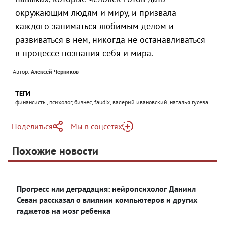
окружающим людям и миру, и призвала
каждого заниматься любимым делом и
развиваться в нём, никогда не останавливаться
в процессе познания себя и мира.
Автор:
Алексей Черников
ТЕГИ
финансисты, психолог, бизнес, faudix, валерий ивановский, наталья гусева
Поделиться
Мы в соцсетях
Telegram
Похожие новости
Telegram
Яндекс Дзен
ВКонтакте
Прогресс или деградация: нейропсихолог Даниил
Одноклассники
Севан рассказал о влиянии компьютеров и других
гаджетов на мозг ребенка