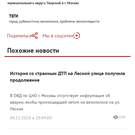
муниципального округа Тверской в г. Москве
ТЕГИ
город, урбанистика, велополоса, проблемы велосипедиста
Поделиться
Мы в соцсетях
Telegram
Похожие новости
Telegram
Яндекс Дзен
ВКонтакте
История со странным ДТП на Лесной улице получила
Одноклассники
продолжение
В ОВД по ЦАО г. Москвы отсутствует информация об
аварии, якобы произошедшей летом на велополосе на ул.
Лесная
04.11.2020 в 20:49:00
5289