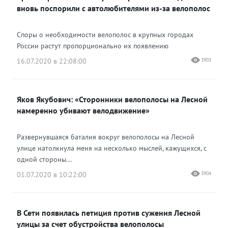
вновь поспорили с автолюбителями из-за велополос
Споры о необходимости велополос в крупных городах
России растут пропорционально их появлению
16.07.2020 в 22:08:00
3903
Яков Якубович: «Сторонники велополосы на Лесной
намеренно убивают велодвижение»
Развернувшаяся баталия вокруг велополосы на Лесной
улице натолкнула меня на несколько мыслей, кажущихся, с
одной стороны...
01.07.2020 в 10:22:00
3904
В Сети появилась петиция против сужения Лесной
улицы за счет обустройства велополосы