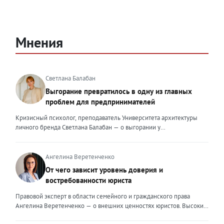
Мнения
Светлана Балабан
Выгорание превратилось в одну из главных
проблем для предпринимателей
Кризисный психолог, преподаватель Университета архитектуры
личного бренда Светлана Балабан — о выгорании у
предпринимателей, его причинах, признаках и способах
преодоления Выгорание в 2026 году стало самой острой
проблемой, однако выгорание у предпринимателей заметно
Ангелина Веретенченко
отличается от выгорания у наёмных сотрудников. Наёмный
От чего зависит уровень доверия и
сотрудник может уйти на больничный или в отпуск, пожаловаться
востребованности юриста
на что-то начальству или сменить работу. Предприниматель — сам
себе начальник и основа системы. Если он устаёт, бизнес не встанет
Правовой эксперт в области семейного и гражданского права
на паузу, а просто начнёт разваливаться. У предпринимателей
Ангелина Веретенченко — о внешних ценностях юристов. Высокий
принято говорить, что они не имеют право на выгорание или на
уровень экспертности, профессионализм,
усталость и должны работать 24/7. Но это очень опасное