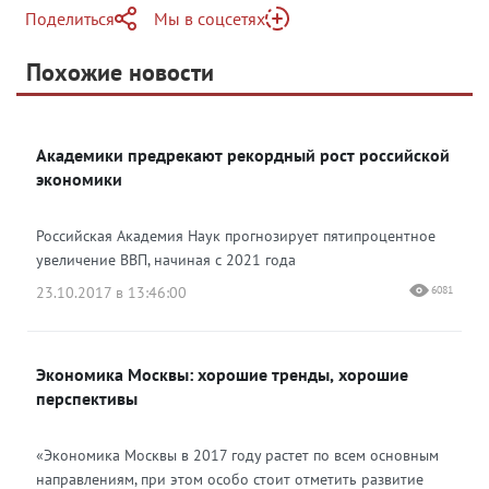
Поделиться
Мы в соцсетях
Telegram
Похожие новости
Telegram
Яндекс Дзен
ВКонтакте
Академики предрекают рекордный рост российской
Одноклассники
экономики
Российская Академия Наук прогнозирует пятипроцентное
увеличение ВВП, начиная с 2021 года
23.10.2017 в 13:46:00
6081
Экономика Москвы: хорошие тренды, хорошие
перспективы
«Экономика Москвы в 2017 году растет по всем основным
направлениям, при этом особо стоит отметить развитие