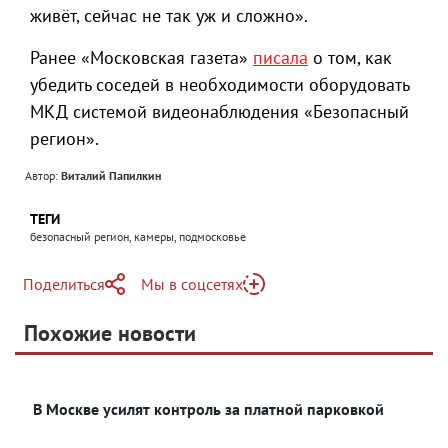
живёт, сейчас не так уж и сложно».
Ранее «Московская газета»
писала
о том, как
убедить соседей в необходимости оборудовать
МКД системой видеонаблюдения «Безопасный
регион».
Автор:
Виталий Папилкин
ТЕГИ
безопасный регион, камеры, подмосковье
Поделиться
Мы в соцсетях
Telegram
Похожие новости
Telegram
Яндекс Дзен
ВКонтакте
В Москве усилят контроль за платной парковкой
Одноклассники