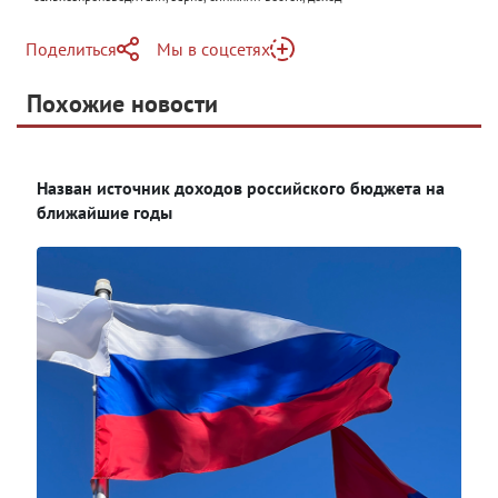
Поделиться
Мы в соцсетях
Telegram
Похожие новости
Telegram
Яндекс Дзен
ВКонтакте
Назван источник доходов российского бюджета на
Одноклассники
ближайшие годы