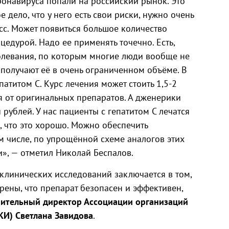
онавируса попали на российский рынок. Это
дело, что у него есть свои риски, нужно очень
сс. Может появиться большое количество
едурой. Надо ее применять точечно. Есть,
олевания, по которым многие люди вообще не
олучают её в очень ограниченном объёме. В
патитом С. Курс лечения может стоить 1,5-2
я от оригинальных препаратов. А дженерики
 рублей. У нас пациенты с гепатитом С лечатся
ь, что это хорошо. Можно обеспечить
м числе, по упрощённой схеме аналогов этих
», — отметил Николай Беспалов.
 клинических исследований заключается в том,
рены, что препарат безопасен и эффективен,
ительный директор Ассоциации организаций
KИ) Светлана Завидова
.