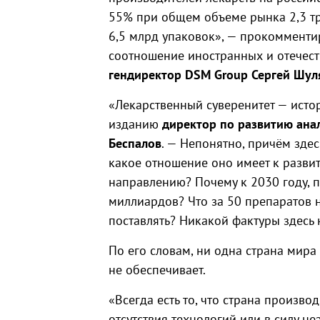
55% при общем объеме рынка 2,3 тр
6,5 млрд упаковок», — прокомменти
соотношение иностранных и отечест
гендиректор DSM Group Сергей Шул
«Лекарственный суверенитет — истор
изданию
директор по развитию ана
Беспалов
. — Непонятно, причём зде
какое отношение оно имеет к разви
направлению? Почему к 2030 году, п
миллиардов? Что за 50 препаратов н
поставлять? Никакой фактуры здесь 
По его словам, ни одна страна мир
не обеспечивает.
«Всегда есть то, что страна производ
отсутствия технологий или в силу н