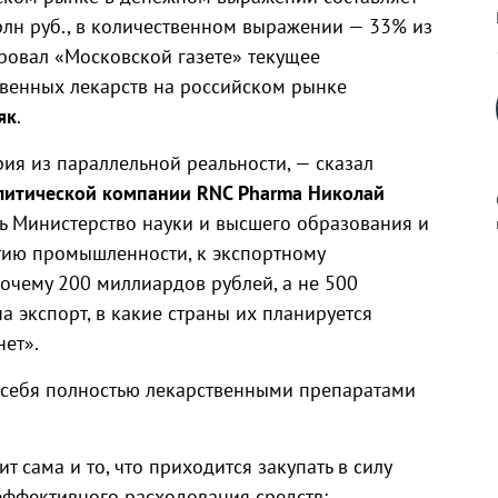
лн руб., в количественном выражении — 33% из
ровал «Московской газете» текущее
венных лекарств на российском рынке
як
.
ия из параллельной реальности, — сказал
литической компании RNC Pharma Николай
сь Министерство науки и высшего образования и
тию промышленности, к экспортному
очему 200 миллиардов рублей, а не 500
к
а экспорт, в какие страны их планируется
нет».
а себя полностью лекарственными препаратами
р
ит сама и то, что приходится закупать в силу
н
еэффективного расходования средств: