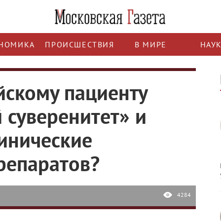
НОМИКА
ПРОИСШЕСТВИЯ
В МИРЕ
НАУ
йскому пациенту
 суверенитет» и
инические
репаратов?
4284