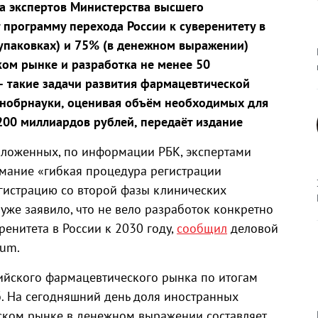
а экспертов Министерства высшего
 программу перехода России к суверенитету в
в упаковках) и 75% (в денежном выражении)
ком рынке и разработка не менее 50
— такие задачи развития фармацевтической
Минобрнауки, оценивая объём необходимых для
200 миллиардов рублей, передаёт издание
дложенных, по информации РБК, экспертами
мание «гибкая процедура регистрации
гистрацию со второй фазы клинических
уже заявило, что не вело разработок конкретно
енитета в России к 2030 году,
сообщил
деловой
cum.
ийского фармацевтического рынка по итогам
б. На сегодняшний день доля иностранных
ском рынке в денежном выражении составляет