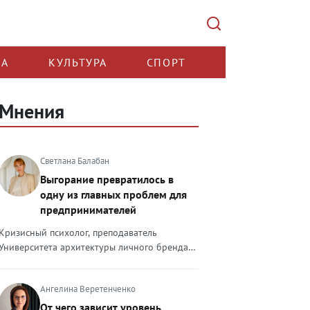
КА
КУЛЬТУРА
СПОРТ
Мнения
Светлана Балабан
Выгорание превратилось в
одну из главных проблем для
предпринимателей
Кризисный психолог, преподаватель
Университета архитектуры личного бренда
Светлана Балабан — о выгорании у
предпринимателей, его причинах, признаках
Ангелина Веретенченко
и способах преодоления Выгорание в 2026
году стало самой острой проблемой, однако
От чего зависит уровень