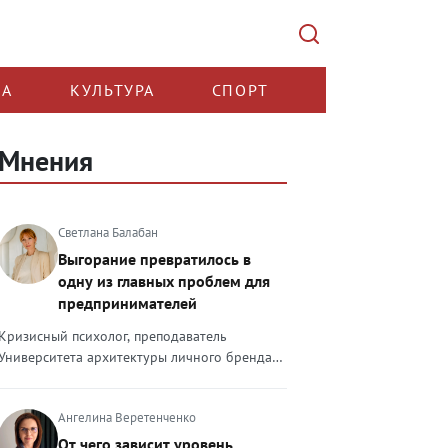
КА
КУЛЬТУРА
СПОРТ
Мнения
Светлана Балабан
Выгорание превратилось в
одну из главных проблем для
предпринимателей
Кризисный психолог, преподаватель
Университета архитектуры личного бренда
Светлана Балабан — о выгорании у
предпринимателей, его причинах, признаках
Ангелина Веретенченко
и способах преодоления Выгорание в 2026
году стало самой острой проблемой, однако
От чего зависит уровень