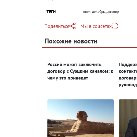
ТЕГИ
опек, декабрь, договор
Поделиться
Мы в соцсетях
Telegram
Похожие новости
Telegram
Яндекс Дзен
ВКонтакте
Россия может заключить
Поддерж
Одноклассники
договор с Суэцким каналом: к
контакт
чему это приведет
договар
руковод