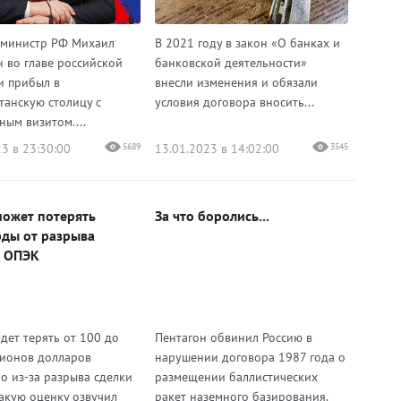
министр РФ Михаил
В 2021 году в закон «О банках и
 во главе российской
банковской деятельности»
и прибыл в
внесли изменения и обязали
танскую столицу с
условия договора вносить...
ным визитом....
3 в 23:30:00
5689
13.01.2023 в 14:02:00
3545
может потерять
За что боролись...
ды от разрыва
с ОПЭК
дет терять от 100 до
Пентагон обвинил Россию в
ионов долларов
нарушении договора 1987 года о
о из-за разрыва сделки
размещении баллистических
Такую оценку озвучил
ракет наземного базирования.