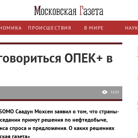
НОМИКА
ПРОИСШЕСТВИЯ
В МИРЕ
НАУ
говориться ОПЕК+ в
3203
SOMO Саадун Мохсен заявил о том, что страны-
аседании примут решения по нефтедобыче,
анса спроса и предложения. О каких решениях
ская газета»