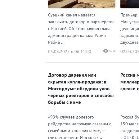
Суэцкий канал надеется
Премьер-
заключить договор о партнерстве
Мишустин
с Россией. Об этом заявил глава
делегаци
администрации канала Усама
таджикис
Рабиа ...
двухднев
05.08.2025 в 06:11:00
5035
02.03.202
Договор дарения или
Россия 
скрытая купля-продажа: в
миллиар
Мосгордуме обсудили уловки
сделки 
чёрных риелторов и способы
борьбы с ними
«99% случаев долевого
Россия бу
рейдерства напрямую связаны с
150 милл
семейными конфликтами», —
ежедневн
считает депутат Московск...
с ОПЕК. 