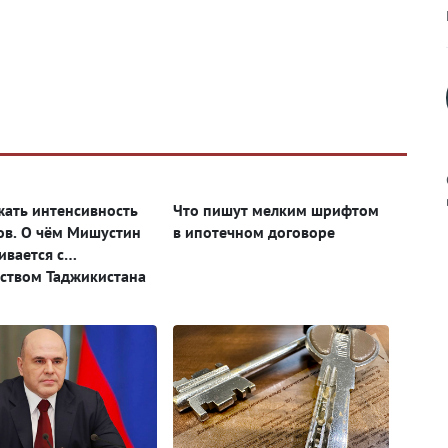
ать интенсивность
Что пишут мелким шрифтом
ов. О чём Мишустин
в ипотечном договоре
ивается с
к
ством Таджикистана
р
н