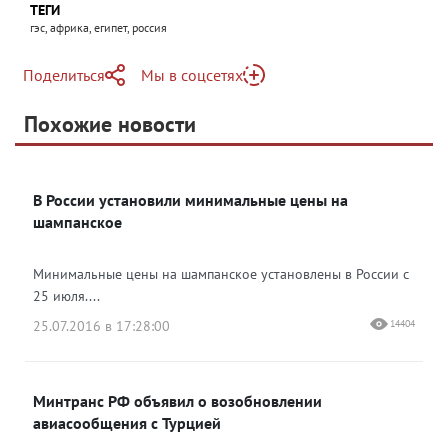
ТЕГИ
гэс, африка, египет, россия
Поделиться
Мы в соцсетях
Telegram
Похожие новости
Telegram
Яндекс Дзен
ВКонтакте
В России установили минимальные цены на
Одноклассники
шампанское
Минимальные цены на шампанское установлены в России с
25 июля....
25.07.2016 в 17:28:00
14404
Минтранс РФ объявил о возобновлении
авиасообщения с Турцией