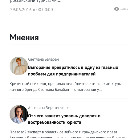
российскими туристами....
29.06.2016 в 00:00:00
15883
Мнения
Светлана Балабан
Выгорание превратилось в одну из главных
проблем для предпринимателей
Кризисный психолог, преподаватель Университета архитектуры
личного бренда Светлана Балабан — о выгорании у
предпринимателей, его причинах, признаках и способах
преодоления Выгорание в 2026 году стало самой острой
проблемой, однако выгорание у предпринимателей заметно
Ангелина Веретенченко
отличается от выгорания у наёмных сотрудников. Наёмный
От чего зависит уровень доверия и
сотрудник может уйти на больничный или в отпуск, пожаловаться
востребованности юриста
на что-то начальству или сменить работу. Предприниматель — сам
себе начальник и основа системы. Если он устаёт, бизнес не встанет
Правовой эксперт в области семейного и гражданского права
на паузу, а просто начнёт разваливаться. У предпринимателей
Ангелина Веретенченко — о внешних ценностях юристов. Высокий