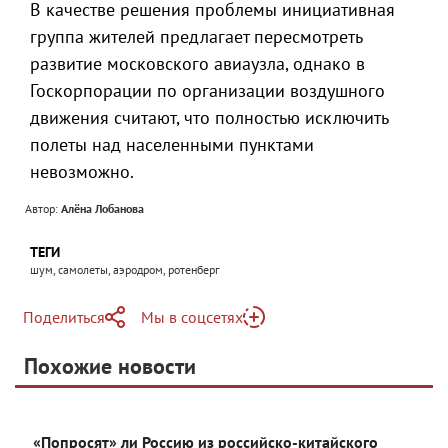
В качестве решения проблемы инициативная
группа жителей предлагает пересмотреть
развитие московского авиаузла, однако в
Госкорпорации по организации воздушного
движения считают, что полностью исключить
полеты над населенными пунктами
невозможно.
Автор:
Алёна Лобанова
ТЕГИ
шум, самолеты, аэродром, ротенберг
Поделиться
Мы в соцсетях
Telegram
Похожие новости
Telegram
Яндекс Дзен
ВКонтакте
«Попросят» ли Россию из российско-китайского
Одноклассники