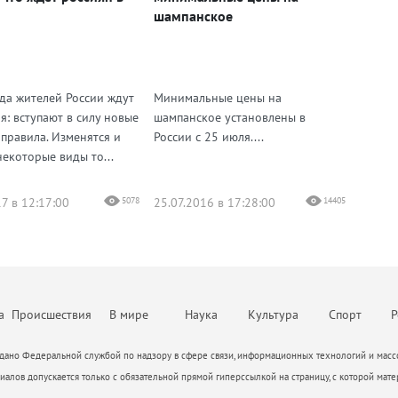
шампанское
ода жителей России ждут
Минимальные цены на
я: вступают в силу новые
шампанское установлены в
 правила. Изменятся и
России с 25 июля....
некоторые виды то...
7 в 12:17:00
5078
25.07.2016 в 17:28:00
14405
а
Происшествия
В мире
Наука
Культура
Спорт
Р
ано Федеральной службой по надзору в сфере связи, информационных технологий и массо
алов допускается только с обязательной прямой гиперссылкой на страницу, с которой мате