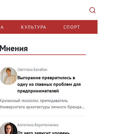
КА
КУЛЬТУРА
СПОРТ
Мнения
Светлана Балабан
Выгорание превратилось в
одну из главных проблем для
предпринимателей
Кризисный психолог, преподаватель
Университета архитектуры личного бренда
Светлана Балабан — о выгорании у
предпринимателей, его причинах, признаках
Ангелина Веретенченко
и способах преодоления Выгорание в 2026
году стало самой острой проблемой, однако
От чего зависит уровень