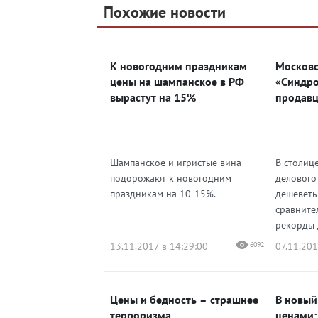
Telegram
Похожие новости
Telegram
Яндекс Дзен
ВКонтакте
К новогодним праздникам
Московс
Одноклассники
цены на шампанское в РФ
«Синдро
вырастут на 15%
продавц
Шампанское и игристые вина
В столиц
подорожают к новогодним
делового
праздникам на 10-15%.
дешеветь
сравните
рекорды 
13.11.2017 в 14:29:00
6092
07.11.201
Цены и бедность – страшнее
В новый
терроризма
ценами: