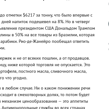
до отметки $6217 за тонну, что было впервые с
 дней напиток подешевел на 8%. Но в четверг
бъявления президентом США Дональдом Трампом
лины в 50% на все товары из Бразилии, которая
арабики. Рио-де-Жанейро пообещал ответить
ми.
ержек и не от всяких пошлин, а от продавцов.
цу, ниже которой торговля не опускается. Это
к
картофеля, постного масла, сливочного масла,
го что угодно.
 в любом случае. Ни о каком понижении речи
р
исходит в смехотворных долях, то потом будет
й механизм ценообразования — это аппетиты
н
. Антимонопольные службы во всех странах