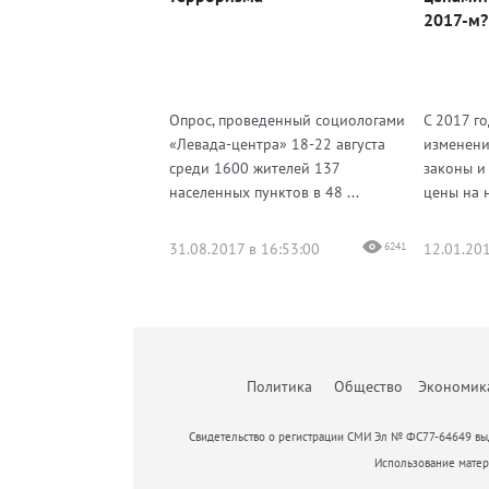
2017-м?
Опрос, проведенный социологами
С 2017 г
«Левада-центра» 18-22 августа
изменени
среди 1600 жителей 137
законы и
населенных пунктов в 48 ...
цены на 
31.08.2017 в 16:53:00
6241
12.01.201
Политика
Общество
Экономик
Свидетельство о регистрации СМИ Эл № ФС77-64649 выд
Использование матери