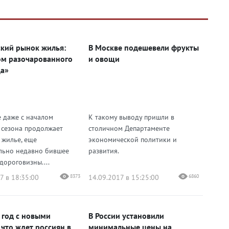
кий рынок жилья:
В Москве подешевели фрукты
м разочарованного
и овощи
а»
е даже с началом
К такому выводу пришли в
 сезона продолжает
столичном Департаменте
 жилье, еще
экономической политики и
льно недавно бившее
развития.
дороговизны....
7 в 18:35:00
8373
14.09.2017 в 15:25:00
6860
 год с новыми
В России установили
 что ждет россиян в
минимальные цены на