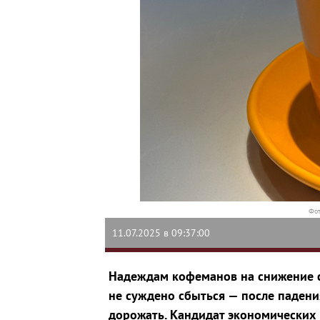
Фот
11.07.2025 в 09:37:00
Надеждам кофеманов на снижение с
не суждено сбыться — после падени
дорожать. Кандидат экономических 