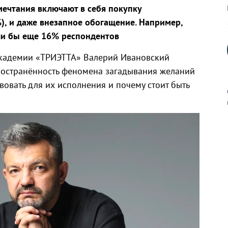
ечтания включают в себя покупку
), и даже внезапное обогащение. Например,
ели бы еще 16% респондентов
 академии «ТРИЭТТА» Валерий Ивановский
спространённость феномена загадывания желаний
вовать для их исполнения и почему стоит быть
к
р
н