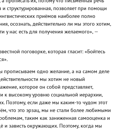
 а прописать их, потому что письменная речь
М
я и структурированная, позволяет при помощи
лингвистических приёмов наиболее полно
я, осознать, действительно ли мы этого хотим,
и у нас есть для получения желаемого», —
естной поговорке, которая гласит: «Бойтесь
ся».
мы прописываем одно желание, а на самом деле
действительности мы хотим не новый
ажение, которое он собой представляет,
и к высокому уровню социальной иерархии,
. Поэтому, если даже мы каким-то чудом этот
ём, что это эрзац, мы не стали более любимыми
роблемам, таким как заниженная самооценка и
щё и зависть окружающих. Поэтому, когда мы