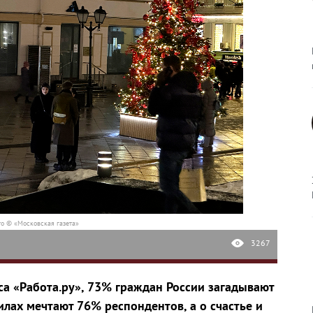
о © «Московская газета»
3267
а «Работа.ру», 73% граждан России загадывают
илах мечтают 76% респондентов, а о счастье и