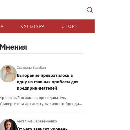
КА
КУЛЬТУРА
СПОРТ
Мнения
Светлана Балабан
Выгорание превратилось в
одну из главных проблем для
предпринимателей
Кризисный психолог, преподаватель
Университета архитектуры личного бренда
Светлана Балабан — о выгорании у
предпринимателей, его причинах, признаках
Ангелина Веретенченко
и способах преодоления Выгорание в 2026
году стало самой острой проблемой, однако
От чего зависит уровень