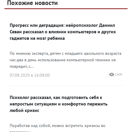
Telegram
Похожие новости
Telegram
Яндекс Дзен
ВКонтакте
Прогресс или деградация: нейропсихолог Даниил
Одноклассники
Севан рассказал о влиянии компьютеров и других
гаджетов на мозг ребенка
По мнению эксперта, детям с младшего школьного возраста
час-два в день использование компьютерной техники не
повредит, с...
07.08.2020 в 16:08:00
12435
Психолог рассказал, как подготовить себя к
непростым ситуациям и комфортно пережить
любой кризис
Поработав над собой, можно встретить кризисы во