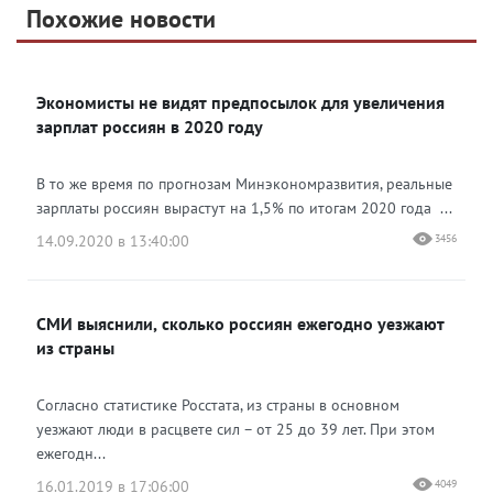
Telegram
Похожие новости
Telegram
Яндекс Дзен
ВКонтакте
Экономисты не видят предпосылок для увеличения
Одноклассники
зарплат россиян в 2020 году
В то же время по прогнозам Минэкономразвития, реальные
зарплаты россиян вырастут на 1,5% по итогам 2020 года ...
14.09.2020 в 13:40:00
3456
СМИ выяснили, сколько россиян ежегодно уезжают
из страны
Согласно статистике Росстата, из страны в основном
уезжают люди в расцвете сил – от 25 до 39 лет. При этом
ежегодн...
16.01.2019 в 17:06:00
4049