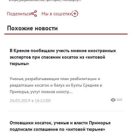
Поделиться
Мы в соцсетях
Telegram
Похожие новости
Telegram
Яндекс Дзен
ВКонтакте
В Кремле пообещали учесть мнение иностранных
Одноклассники
экспертов при спасении косаток из «китовой
тюрьмы»
Ученые, разрабатывающие план реабилитации и
реадаптации косаток и белух из бухты Средняя в
Приморье, учтут мнение иностр...
26.03.2019 в 16:12:00
3805
Отловщики косаток, ученые и власти Приморья
подписали соглашение по «китовой тюрьме»