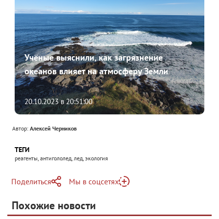
Учёные выяснили, как загрязнение
океанов влияет на атмосферу Земли
20.10.2023 в 20:51:00
Автор:
Алексей Черников
ТЕГИ
реагенты, антигололед, лед, экология
Поделиться
Мы в соцсетях
Telegram
Похожие новости
Telegram
Яндекс Дзен