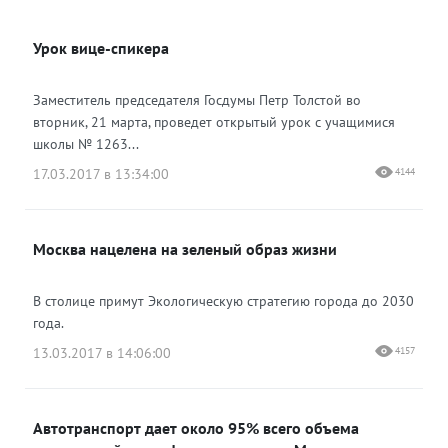
ВКонтакте
Урок вице-спикера
Одноклассники
Заместитель председателя Госдумы Петр Толстой во
вторник, 21 марта, проведет открытый урок с учащимися
школы № 1263...
17.03.2017 в 13:34:00
4144
Москва нацелена на зеленый образ жизни
В столице примут Экологическую стратегию города до 2030
года.
13.03.2017 в 14:06:00
4157
Автотранспорт дает около 95% всего объема