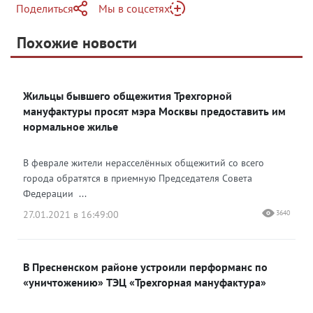
Поделиться
Мы в соцсетях
Telegram
Похожие новости
Telegram
Яндекс Дзен
ВКонтакте
Жильцы бывшего общежития Трехгорной
Одноклассники
мануфактуры просят мэра Москвы предоставить им
нормальное жилье
В феврале жители нерасселённых общежитий со всего
города обратятся в приемную Председателя Совета
Федерации ...
27.01.2021 в 16:49:00
3640
В Пресненском районе устроили перформанс по
«уничтожению» ТЭЦ «Трехгорная мануфактура»