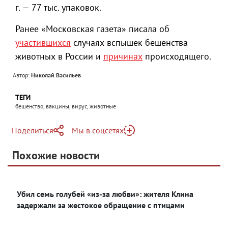
г. — 77 тыс. упаковок.
Ранее «Московская газета» писала об
участившихся
случаях вспышек бешенства
животных в России и
причинах
происходящего.
Автор:
Николай Васильев
ТЕГИ
бешенство, вакцины, вирус, животные
Поделиться
Мы в соцсетях
Telegram
Похожие новости
Telegram
Яндекс Дзен
ВКонтакте
Убил семь голубей «из-за любви»: жителя Клина
Одноклассники
задержали за жестокое обращение с птицами