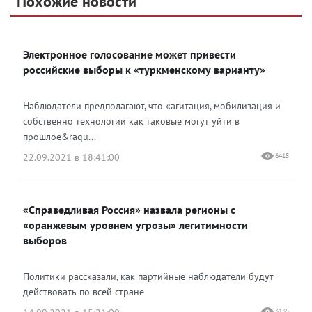
Похожие новости
Telegram
Яндекс Дзен
ВКонтакте
Электронное голосование может привести
Одноклассники
российские выборы к «туркменскому варианту»
Наблюдатели предполагают, что «агитация, мобилизация и
собственно технологии как таковые могут уйти в
прошлое&raqu...
22.09.2021 в 18:41:00
6415
«Справедливая Россия» назвала регионы с
«оранжевым уровнем угрозы» легитимности
выборов
Политики рассказали, как партийные наблюдатели будут
действовать по всей стране
3135