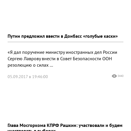
Путин предложил ввести в Донбасс «голубые каски»
«Я дал поручение министру иностранных дел России
Сергею Лаврову внести в Совет Безопасности ООН
резолюцию о силах ...
05.09.2017 в 19:46:00
3440
Глава Мосгоркома КПРФ Рашкин: участвовали и будем
участвовать в выборах