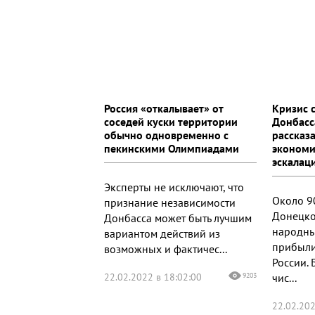
Россия «откалывает» от
Кризис 
соседей куски территории
Донбасс
обычно одновременно с
рассказ
пекинскими Олимпиадами
экономи
эскалац
Эксперты не исключают, что
Около 9
признание независимости
Донецко
Донбасса может быть лучшим
народны
вариантом действий из
прибыли
возможных и фактичес...
России. 
22.02.2022 в 18:02:00
9203
чис...
22.02.202