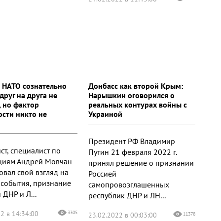
и НАТО сознательно
Донбасс как второй Крым:
друг на друга не
Нарышкин оговорился о
, но фактор
реальных контурах войны с
ости никто не
Украиной
Президент РФ Владимир
ст, специалист по
Путин 21 февраля 2022 г.
циям Андрей Мовчан
принял решение о признании
овал свой взгляд на
Россией
 события, признание
самопровозглашенных
ДНР и Л...
республик ДНР и ЛН...
2 в 14:34:00
3305
23.02.2022 в 00:03:00
11378