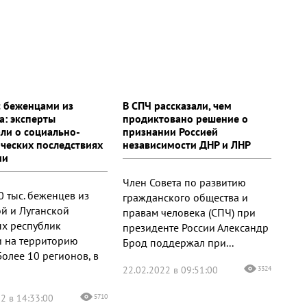
с беженцами из
В СПЧ рассказали, чем
а: эксперты
продиктовано решение о
али о социально-
признании Россией
ческих последствиях
независимости ДНР и ЛНР
ии
Член Совета по развитию
0 тыс. беженцев из
гражданского общества и
й и Луганской
правам человека (СПЧ) при
х республик
президенте России Александр
 на территорию
Брод поддержал при...
Более 10 регионов, в
22.02.2022 в 09:51:00
3324
2 в 14:33:00
5710