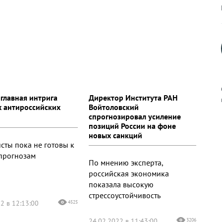
 главная интрига
Директор Института РАН
 антироссийских
Войтоловский
спрогнозировал усиление
позиций России на фоне
к
новых санкций
сты пока не готовы к
прогнозам
По мнению эксперта,
российская экономика
показала высокую
р
стрессоустойчивость
2 в 12:13:00
4525
н
24.02.2022 в 11:43:00
3206