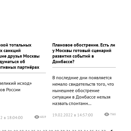
озой тотальных
Плановое обострение. Есть ли
х санкций
у Москвы готовый сценарий
ие друзья Москвы
развития событий в
адуматься об
Донбассе?
ативных партнёрах
В последние дни появляется
«великий исход»
немало свидетельств того, что
ов России
нынешнее обострение
ситуации в Донбассе нельзя
назвать спонтанн...
19.02.2022 в 14:57:00
7565
2 в 18:04:00
6819