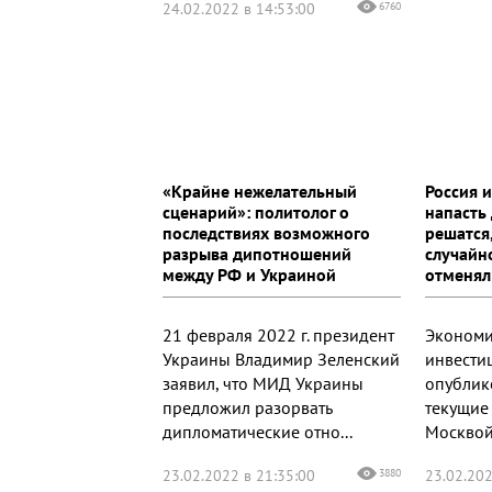
24.02.2022 в 14:53:00
6760
«Крайне нежелательный
Россия 
сценарий»: политолог о
напасть 
последствиях возможного
решатся
разрыва дипотношений
случайн
между РФ и Украиной
отменял
21 февраля 2022 г. президент
Экономи
Украины Владимир Зеленский
инвести
заявил, что МИД Украины
опублик
предложил разорвать
текущие
дипломатические отно...
Москвой 
23.02.2022 в 21:35:00
3880
23.02.202