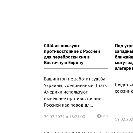
США используют
Под угр
противостояние с Россией
западны
для переброски сил в
ближайш
Восточную Европу
могут з
альтерн
Вашингтон не заботит судьба
Грядёт 
Украины, Соединенные Штаты
союзник
Америки используют
нынешнее противостояние с
Россией как повод дл...
20.02.2022 в 16:21:00
3510
19.02.202