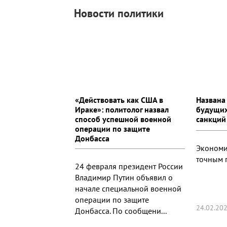
Новости политики
«Действовать как США в
Названа
Ираке»: политолог назвал
будущих
способ успешной военной
санкций
операции по защите
Донбасса
Экономи
точным 
24 февраля президент России
Владимир Путин объявил о
начале специальной военной
операции по защите
24.02.202
Донбасса. По сообщени...