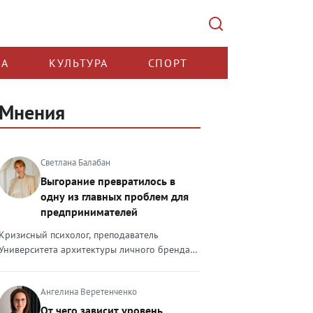
КА
КУЛЬТУРА
СПОРТ
Мнения
Светлана Балабан
Выгорание превратилось в
одну из главных проблем для
предпринимателей
Кризисный психолог, преподаватель
Университета архитектуры личного бренда
Светлана Балабан — о выгорании у
предпринимателей, его причинах, признаках
Ангелина Веретенченко
и способах преодоления Выгорание в 2026
году стало самой острой проблемой, однако
От чего зависит уровень