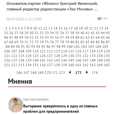
Основатель партии «Яблоко» Григорий Явлинский,
главный редактор радиостанции «Эхо Москвы» ...
06.07.2016 в 12:12:00
7889
1
2
3
4
5
6
7
8
9
10
11
12
13
14
15
16
17
18
19
20
21
22
23
24
25
26
27
28
29
30
31
32
33
34
35
36
37
38
39
40
41
42
43
44
45
46
47
48
49
50
51
52
53
54
55
56
57
58
59
60
61
62
63
64
65
66
67
68
69
70
71
72
73
74
75
76
77
78
79
80
81
82
83
84
85
86
87
88
89
90
91
92
93
94
95
96
97
98
99
100
101
102
103
104
105
106
107
108
109
110
111
112
113
114
115
116
117
118
119
120
121
122
123
124
125
126
127
128
129
130
131
132
133
134
135
136
137
138
139
140
141
142
143
144
145
146
147
148
149
150
151
152
153
154
155
156
157
158
159
160
161
162
163
164
165
166
167
168
169
170
171
172
173
174
Мнения
Светлана Балабан
Выгорание превратилось в одну из главных
проблем для предпринимателей