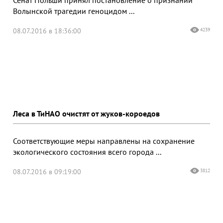
Сенат Польши принял постановление о признании
Волынской трагедии геноцидом ...
08.07.2016 в 18:36:00
4239
Леса в ТиНАО очистят от жуков-короедов
Соответствующие меры направлены на сохранение
экологического состояния всего города ...
08.07.2016 в 09:19:00
3812