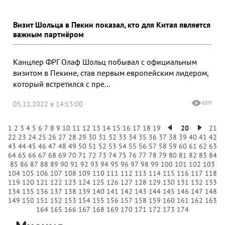
Визит Шольца в Пекин показал, кто для Китая является
важным партнёром
Канцлер ФРГ Олаф Шольц побывал с официальным
визитом в Пекине, став первым европейским лидером,
который встретился с пре...
05.11.2022 в 14:13:00
6207
1
2
3
4
5
6
7
8
9
10
11
12
13
14
15
16
17
18
19
20
21
22
23
24
25
26
27
28
29
30
31
32
33
34
35
36
37
38
39
40
41
42
43
44
45
46
47
48
49
50
51
52
53
54
55
56
57
58
59
60
61
62
63
64
65
66
67
68
69
70
71
72
73
74
75
76
77
78
79
80
81
82
83
84
85
86
87
88
89
90
91
92
93
94
95
96
97
98
99
100
101
102
103
104
105
106
107
108
109
110
111
112
113
114
115
116
117
118
119
120
121
122
123
124
125
126
127
128
129
130
131
132
133
134
135
136
137
138
139
140
141
142
143
144
145
146
147
148
149
150
151
152
153
154
155
156
157
158
159
160
161
162
163
164
165
166
167
168
169
170
171
172
173
174