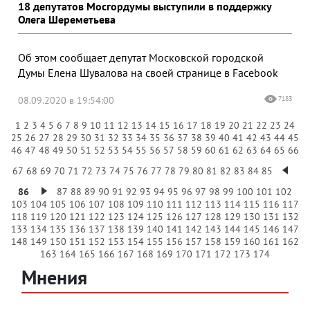
18 депутатов Мосгордумы выступили в поддержку
Олега Шереметьева
Об этом сообщает депутат Московской городской
Думы Елена Шувалова на своей странице в Facebook
08.09.2020 в 19:54:00
7183
1
2
3
4
5
6
7
8
9
10
11
12
13
14
15
16
17
18
19
20
21
22
23
24
25
26
27
28
29
30
31
32
33
34
35
36
37
38
39
40
41
42
43
44
45
46
47
48
49
50
51
52
53
54
55
56
57
58
59
60
61
62
63
64
65
66
67
68
69
70
71
72
73
74
75
76
77
78
79
80
81
82
83
84
85
86
87
88
89
90
91
92
93
94
95
96
97
98
99
100
101
102
103
104
105
106
107
108
109
110
111
112
113
114
115
116
117
118
119
120
121
122
123
124
125
126
127
128
129
130
131
132
133
134
135
136
137
138
139
140
141
142
143
144
145
146
147
148
149
150
151
152
153
154
155
156
157
158
159
160
161
162
163
164
165
166
167
168
169
170
171
172
173
174
Мнения