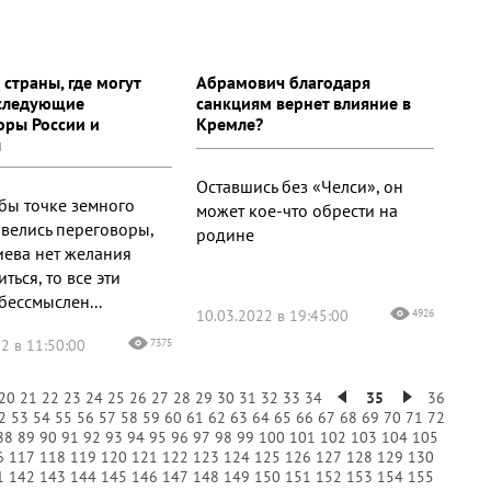
страны, где могут
Абрамович благодаря
следующие
санкциям вернет влияние в
оры России и
Кремле?
ы
Оставшись без «Челси», он
 бы точке земного
может кое-что обрести на
 велись переговоры,
родине
иева нет желания
ться, то все эти
бессмыслен...
10.03.2022 в 19:45:00
4926
2 в 11:50:00
7375
20
21
22
23
24
25
26
27
28
29
30
31
32
33
34
35
36
2
53
54
55
56
57
58
59
60
61
62
63
64
65
66
67
68
69
70
71
72
88
89
90
91
92
93
94
95
96
97
98
99
100
101
102
103
104
105
6
117
118
119
120
121
122
123
124
125
126
127
128
129
130
1
142
143
144
145
146
147
148
149
150
151
152
153
154
155