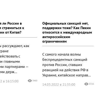
я ли России в
Официальных санкций нет,
 стремиться к
поддержки тоже? Как Пекин
ии от Китая?
относится к международным
антироссийским
ограничениям
ы рассуждают, как
тране
С самого начала волны
ействовать с
беспрецедентных санкций
и главными
против России, ставших
ми партнерами —
реакцией на действия РФ в
ми держ...
Украине, китайское направ...
2 в 16:15:00
3460
14.03.2022 в 21:35:00
3724