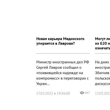
Новая карьера Мединского
Могут л
упирается в Лаврова?
из G20 и
означат
Министр иностранных дел РФ
На днях
Сергей Лавров сообщил о
иностра
«появившейся надежде на
Збигнев 
компромисс» в переговорах с
польско
Украи...
дискусси
17.03.2022 в 19:56:00
6457
17.03.202