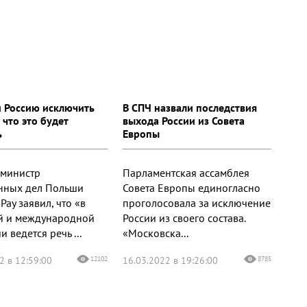
и Россию исключить
В СПЧ назвали последствия
 что это будет
выхода России из Совета
ь
Европы
 министр
Парламентская ассамблея
нных дел Польши
Совета Европы единогласно
Рау заявил, что «в
проголосовала за исключение
й и международной
России из своего состава.
и ведется речь ...
«Московска...
2 в 12:59:00
12102
16.03.2022 в 19:26:00
8785