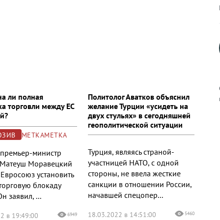
а ли полная
Политолог Аватков объяснил
ка торговли между ЕС
желание Турции «усидеть на
ей?
двух стульях» в сегодняшней
геополитической ситуации
к
ЮЗИВ
МЕТКАМЕТКА
Турция, являясь страной-
 премьер-министр
участницей НАТО, с одной
 Матеуш Моравецкий
стороны, не ввела жесткие
 Евросоюз установить
р
санкции в отношении России,
торговую блокаду
начавшей спецопер...
н заявил, ...
н
18.03.2022 в 14:51:00
5460
2 в 19:49:00
6949