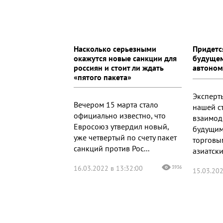
Насколько серьезными
Придетс
окажутся новые санкции для
будущем
россиян и стоит ли ждать
автоном
«пятого пакета»
Эксперт
Вечером 15 марта стало
нашей с
официально известно, что
взаимод
Евросоюз утвердил новый,
будущим
уже четвертый по счету пакет
торговы
санкций против Рос...
азиатски
16.03.2022 в 13:32:00
3936
15.03.202