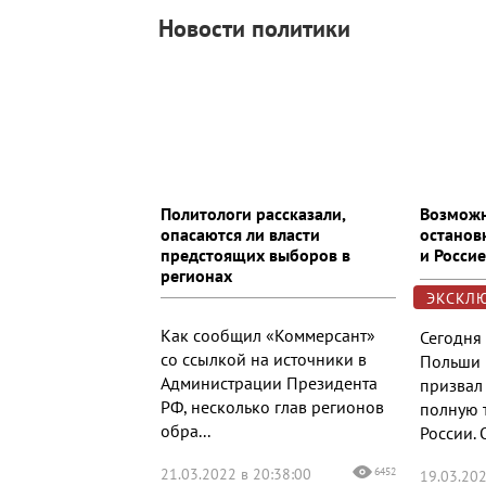
Новости политики
Политологи рассказали,
Возможн
опасаются ли власти
останов
предстоящих выборов в
и Росси
регионах
ЭКСКЛ
Как сообщил «Коммерсант»
Сегодня
со ссылкой на источники в
Польши
Администрации Президента
призвал
РФ, несколько глав регионов
полную 
обра...
России. О
21.03.2022 в 20:38:00
6452
19.03.202