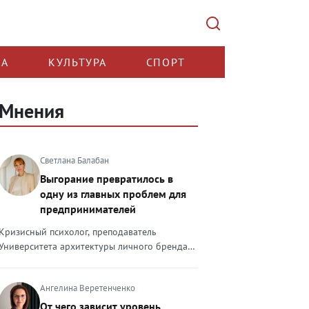
КА
КУЛЬТУРА
СПОРТ
Мнения
Светлана Балабан
Выгорание превратилось в
одну из главных проблем для
предпринимателей
Кризисный психолог, преподаватель
Университета архитектуры личного бренда
Светлана Балабан — о выгорании у
предпринимателей, его причинах, признаках
Ангелина Веретенченко
и способах преодоления Выгорание в 2026
году стало самой острой проблемой, однако
От чего зависит уровень