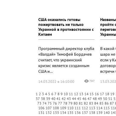
США оказались готовы
Названы 
пожертвовать не только
пройти 
Украиной в противостоянии с
перегов
Китаем
Украин
Программный директор клуба
В какой
«Валдай» Тимофей Бордачев
шара не
считает, что украинский
если у К
кризис является созданным
договори
США и...
встречи 
14.03.2022 в 16:10:00
7847
13.03.202
1
2
3
4
5
6
7
8
9
10
11
12
13
14
15
16
17
18
19
37
38
39
40
41
42
43
44
45
46
47
48
49
50
51
5
73
74
75
76
77
78
79
80
81
82
83
84
85
86
87
106
107
108
109
110
111
112
113
114
115
11
131
132
133
134
135
136
137
138
139
140
14