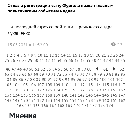
Отказ в регистрации сыну Фургала назван главным
политическим событием недели
На последней строчке рейтинга — речь Александра
Лукашенко
15.08.2021 в 14:52:00
3170
1
2
3
4
5
6
7
8
9
10
11
12
13
14
15
16
17
18
19
20
21
22
23
24
25
26
27
28
29
30
31
32
33
34
35
36
37
38
39
40
41
42
43
44
45
46
47
48
49
50
51
52
53
54
55
56
57
58
59
60
61
62
63
64
65
66
67
68
69
70
71
72
73
74
75
76
77
78
79
80
81
82
83
84
85
86
87
88
89
90
91
92
93
94
95
96
97
98
99
100
101
102
103
104
105
106
107
108
109
110
111
112
113
114
115
116
117
118
119
120
121
122
123
124
125
126
127
128
129
130
131
132
133
134
135
136
137
138
139
140
141
142
143
144
145
146
147
148
149
150
151
152
153
154
155
156
157
158
159
160
161
162
163
164
165
166
167
168
169
170
171
172
173
174
Мнения