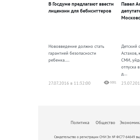
В Госдуме предлагают ввести
Павел А
лицензии для бебиситтеров
депутат
Московс
Нововведение должно стать
Детский 
гарантией безопасности
Астахов,
ребенка....
СМИ, уйд
отпуска в
д...
27.07.2016 в 11:32:00
5001
23.07.201
Политика
Общество
Экономик
Свидетельство о регистрации СМИ Эл № ФС77-64649 выд