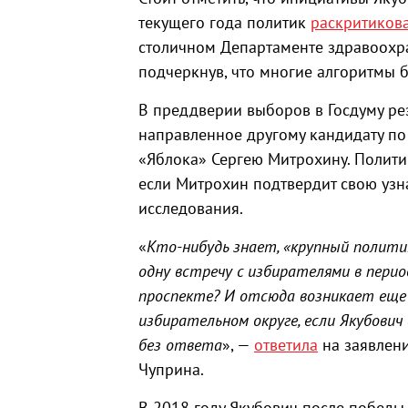
текущего года политик
раскритиков
столичном Департаменте здравоох
подчеркнув, что многие алгоритмы 
В преддверии выборов в Госдуму р
направленное другому кандидату по
«Яблока» Сергею Митрохину. Политик
если Митрохин подтвердит свою уз
исследования.
«
Кто-нибудь знает, «крупный полити
одну встречу с избирателями в период
проспекте? И отсюда возникает еще 
избирательном округе, если Якубови
без ответа
», —
ответила
на заявлен
Чуприна.
В 2018 году Якубович после победы