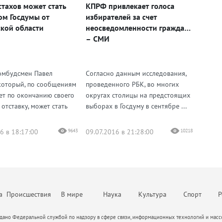
стахов может стать
КПРФ привлекает голоса
М
ом Госдумы от
избирателей за счет
кой области
неосведомленности граждан
– СМИ
омбудсмен Павел
Согласно данным исследования,
 который, по сообщениям
проведенного РБК, во многих
ет по окончанию своего
округах столицы на предстоящих
 отставку, может стать
выборах в Госдуму в сентябре ...
6 в 18:17:00
9643
09.07.2016 в 21:28:00
10218
а
Происшествия
В мире
Наука
Культура
Спорт
Р
ано Федеральной службой по надзору в сфере связи, информационных технологий и массо