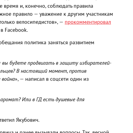
е время и, конечно, соблюдать правила
жное правило — уважение к другим участникам
только велосипедистов», —
прокомментировал
в Facebook.
обещания политика заняться развитием
ы вы будете продвигать в защиту избирателей-
льцев? В настоящий момент, против
 война
», — написал в соцсети один из
 аромат? Или в ГД есть душевые для
ответил Якубович.
бовича и ранее вызывали вопросы. Так, весной