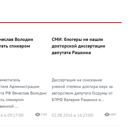
чеслав Володин
СМИ: блогеры не нашли
тать спикером
докторской диссертации
депутата Рашкина
аместитель
Диссертация на соискание
теля Администрации
ученой степени доктора наук за
та РФ Вячеслав Володин
авторством депутата Госдумы от
ать спикером
КПРФ Валерия Рашкина н...
венной ...
6 в 09:27:00
5765
02.08.2016 в 16:23:00
6867