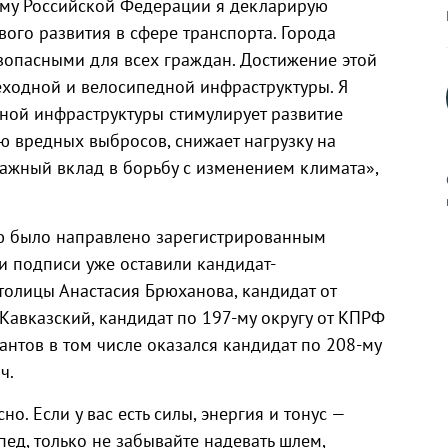
уму Российской Федерации я декларирую
ого развития в сфере транспорта. Города
зопасными для всех граждан. Достижение этой
ходной и велосипедной инфраструктуры. Я
ной инфраструктуры стимулирует развитие
ю вредных выбросов, снижает нагрузку на
важный вклад в борьбу с изменением климата»,
ю было направлено зарегистрированным
и подписи уже оставили кандидат-
к
толицы Анастасия Брюханова, кандидат от
Кавказский, кандидат по 197-му округу от КПРФ
нтов в том числе оказался кандидат по 208-му
ч.
р
о. Если у вас есть силы, энергия и тонус —
н
ед, только не забывайте надевать шлем,