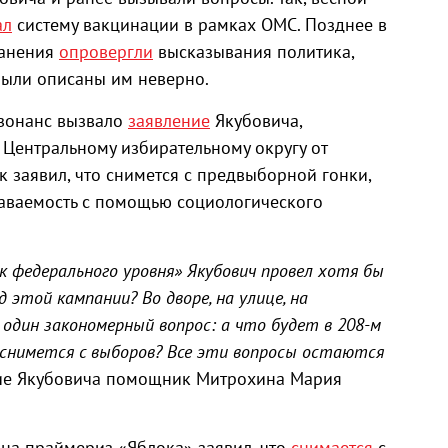
ал
систему вакцинации в рамках ОМС. Позднее в
ранения
опровергли
высказывания политика,
были описаны им неверно.
езонанс вызвало
заявление
Якубовича,
 Центральному избирательному округу от
 заявил, что снимется с предвыборной гонки,
наваемость с помощью социологического
к федерального уровня» Якубович провел хотя бы
 этой кампании? Во дворе, на улице, на
один закономерный вопрос: а что будет в 208-м
ч снимется с выборов? Все эти вопросы остаются
ие Якубовича помощник Митрохина Мария
 на праймериз «Яблока» заявил, что
снимается
с