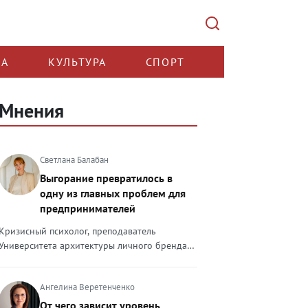
КА
КУЛЬТУРА
СПОРТ
Мнения
Светлана Балабан
Выгорание превратилось в
одну из главных проблем для
предпринимателей
Кризисный психолог, преподаватель
Университета архитектуры личного бренда
Светлана Балабан — о выгорании у
предпринимателей, его причинах, признаках
Ангелина Веретенченко
и способах преодоления Выгорание в 2026
году стало самой острой проблемой, однако
От чего зависит уровень