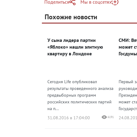
Поделиться
Мы в соцсетях
Telegram
Похожие новости
Telegram
Яндекс Дзен
ВКонтакте
У сына лидера партии
СМИ: Вя
Одноклассники
«Яблоко» нашли элитную
может с
квартиру в Лондоне
Госдумы
Сегодня Life опубликовал
Первый з
результаты проведенного анализа
руководи
предвыборных программ
Президен
российских политических партий
может ст
на п...
Государст
31.08.2016 в 17:04:00
6191
24.08.201