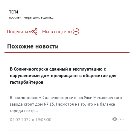
ТЕГИ
проспект мира, дом, водопад
Поделиться
Мы в соцсетях
Telegram
Похожие новости
Telegram
Яндекс Дзен
ВКонтакте
В Солнечногорске сданный в эксплуатацию с
Одноклассники
нарушениями дом превращают в общежитие для
гастарбайтеров
В подмосковном Солнечногорске в посёлке Механического
завода стоит дом № 15. Несмотря на то, что на балансе
города постр...
04.02.2022 в 19:08:00
7975