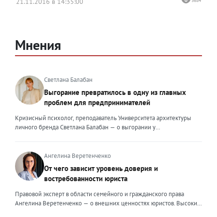
21.11.2016 в 14:35:00
3684
Мнения
Светлана Балабан
Выгорание превратилось в одну из главных
проблем для предпринимателей
Кризисный психолог, преподаватель Университета архитектуры
личного бренда Светлана Балабан — о выгорании у
предпринимателей, его причинах, признаках и способах
преодоления Выгорание в 2026 году стало самой острой
проблемой, однако выгорание у предпринимателей заметно
Ангелина Веретенченко
отличается от выгорания у наёмных сотрудников. Наёмный
От чего зависит уровень доверия и
сотрудник может уйти на больничный или в отпуск, пожаловаться
востребованности юриста
на что-то начальству или сменить работу. Предприниматель — сам
себе начальник и основа системы. Если он устаёт, бизнес не встанет
Правовой эксперт в области семейного и гражданского права
на паузу, а просто начнёт разваливаться. У предпринимателей
Ангелина Веретенченко — о внешних ценностях юристов. Высокий
принято говорить, что они не имеют право на выгорание или на
уровень экспертности, профессионализм,