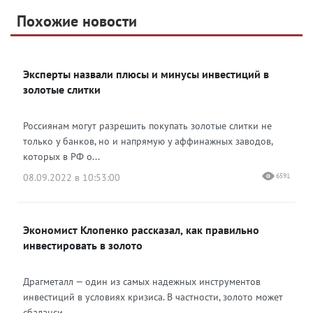
Telegram
Похожие новости
Telegram
Яндекс Дзен
ВКонтакте
Эксперты назвали плюсы и минусы инвестиций в
Одноклассники
золотые слитки
Россиянам могут разрешить покупать золотые слитки не
только у банков, но и напрямую у аффинажных заводов,
которых в РФ о...
08.09.2022 в 10:53:00
6591
Экономист Клопенко рассказал, как правильно
инвестировать в золото
Драгметалл — один из самых надежных инструментов
инвестиций в условиях кризиса. В частности, золото может
сбаланси...