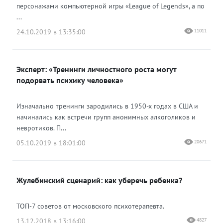
персонажами компьютерной игры «League of Legends», а по
...
24.10.2019 в 13:35:00
11011
Эксперт: «Тренинги личностного роста могут
подорвать психику человека»
Изначально тренинги зародились в 1950-х годах в США и
начинались как встречи групп анонимных алкоголиков и
невротиков. П...
05.10.2019 в 18:01:00
20671
Жулебинский сценарий: как уберечь ребенка?
ТОП-7 советов от московского психотерапевта.
13.12.2018 в 13:16:00
4827