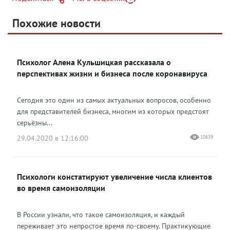
Telegram
Похожие новости
Telegram
Яндекс Дзен
ВКонтакте
Психолог Алена Кульшицкая рассказала о
Одноклассники
перспективах жизни и бизнеса после коронавируса
Сегодня это один из самых актуальных вопросов, особенно
для представителей бизнеса, многим из которых предстоят
серьёзны...
29.04.2020 в 12:16:00
10639
Психологи констатируют увеличение числа клиентов
во время самоизоляции
В России узнали, что такое самоизоляция, и каждый
переживает это непростое время по-своему. Практикующие