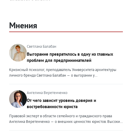
Мнения
Светлана Балабан
Выгорание превратилось в одну из главных
проблем для предпринимателей
Кризисный психолог, преподаватель Университета архитектуры
личного бренда Светлана Балабан — о выгорании у
предпринимателей, его причинах, признаках и способах
преодоления Выгорание в 2026 году стало самой острой
проблемой, однако выгорание у предпринимателей заметно
Ангелина Веретенченко
отличается от выгорания у наёмных сотрудников. Наёмный
От чего зависит уровень доверия и
сотрудник может уйти на больничный или в отпуск, пожаловаться
востребованности юриста
на что-то начальству или сменить работу. Предприниматель — сам
себе начальник и основа системы. Если он устаёт, бизнес не встанет
Правовой эксперт в области семейного и гражданского права
на паузу, а просто начнёт разваливаться. У предпринимателей
Ангелина Веретенченко — о внешних ценностях юристов. Высокий
принято говорить, что они не имеют право на выгорание или на
уровень экспертности, профессионализм,
усталость и должны работать 24/7. Но это очень опасное