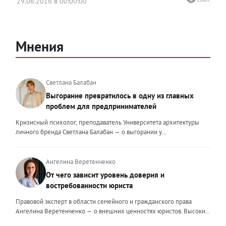
29.06.2016 в 00:00:00
Мнения
Светлана Балабан
Выгорание превратилось в одну из главных
проблем для предпринимателей
Кризисный психолог, преподаватель Университета архитектуры
личного бренда Светлана Балабан — о выгорании у
предпринимателей, его причинах, признаках и способах
преодоления Выгорание в 2026 году стало самой острой
проблемой, однако выгорание у предпринимателей заметно
Ангелина Веретенченко
отличается от выгорания у наёмных сотрудников. Наёмный
От чего зависит уровень доверия и
сотрудник может уйти на больничный или в отпуск, пожаловаться
востребованности юриста
на что-то начальству или сменить работу. Предприниматель — сам
себе начальник и основа системы. Если он устаёт, бизнес не встанет
Правовой эксперт в области семейного и гражданского права
на паузу, а просто начнёт разваливаться. У предпринимателей
Ангелина Веретенченко — о внешних ценностях юристов. Высокий
принято говорить, что они не имеют право на выгорание или на
уровень экспертности, профессионализм,