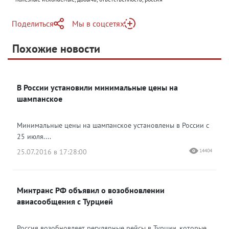
Поделиться
Мы в соцсетях
Telegram
Похожие новости
Telegram
Яндекс Дзен
ВКонтакте
В России установили минимальные цены на
Одноклассники
шампанское
Минимальные цены на шампанское установлены в России с
25 июля....
25.07.2016 в 17:28:00
14404
Минтранс РФ объявил о возобновлении
авиасообщения с Турцией
Россия возобновляет регулярные рейсы в Турции, которые