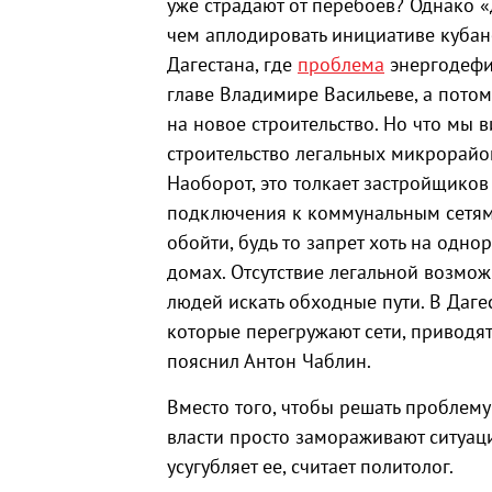
уже страдают от перебоев? Однако «
чем аплодировать инициативе кубанс
Дагестана, где
проблема
энергодефиц
главе Владимире Васильеве, а пото
на новое строительство. Но что мы 
строительство легальных микрорайон
Наоборот, это толкает застройщиков
подключения к коммунальным сетям. 
обойти, будь то запрет хоть на одно
домах. Отсутствие легальной возмож
людей искать обходные пути. В Даге
которые перегружают сети, приводят
пояснил Антон Чаблин.
Вместо того, чтобы решать проблем
власти просто замораживают ситуаци
усугубляет ее, считает политолог.