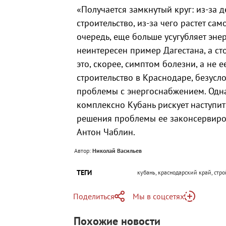
«Получается замкнутый круг: из-за 
строительство, из-за чего растет сам
очередь, еще больше усугубляет эне
неинтересен пример Дагестана, а сто
это, скорее, симптом болезни, а не 
строительство в Краснодаре, безусл
проблемы с энергоснабжением. Однак
комплексно Кубань рискует наступит
решения проблемы ее законсервиро
Антон Чаблин.
Автор:
Николай Васильев
ТЕГИ
кубань, краснодарский край, стр
Поделиться
Мы в соцсетях
Telegram
Похожие новости
Telegram