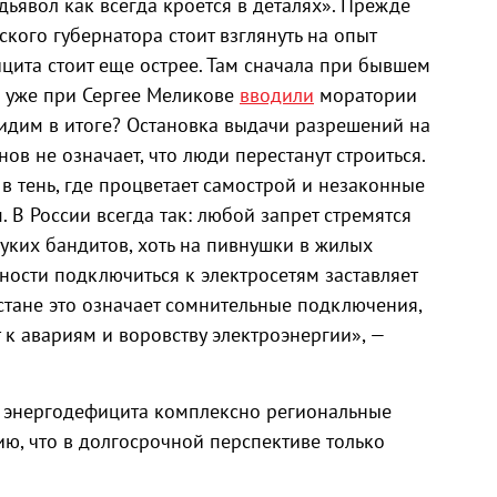
дьявол как всегда кроется в деталях». Прежде
кого губернатора стоит взглянуть на опыт
ита стоит еще острее. Там сначала при бывшем
м уже при Сергее Меликове
вводили
моратории
видим в итоге? Остановка выдачи разрешений на
ов не означает, что люди перестанут строиться.
 в тень, где процветает самострой и незаконные
В России всегда так: любой запрет стремятся
руких бандитов, хоть на пивнушки в жилых
ности подключиться к электросетям заставляет
стане это означает сомнительные подключения,
 к авариям и воровству электроэнергии», —
у энергодефицита комплексно региональные
ю, что в долгосрочной перспективе только