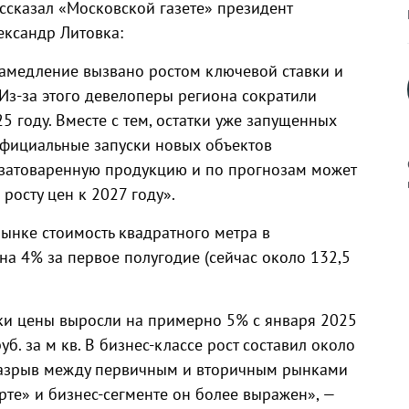
ассказал «Московской газете» президент
ександр Литовка:
Замедление вызвано ростом ключевой ставки и
з-за этого девелоперы региона сократили
5 году. Вместе с тем, остатки уже запущенных
официальные запуски новых объектов
ь затоваренную продукцию и по прогнозам может
росту цен к 2027 году».
ынке стоимость квадратного метра в
к
а 4% за первое полугодие (сейчас около 132,5
ки цены выросли на примерно 5% с января 2025
р
уб. за м кв. В бизнес‑классе рост составил около
. Разрыв между первичным и вторичным рынками
рте» и бизнес‑сегменте он более выражен», —
н