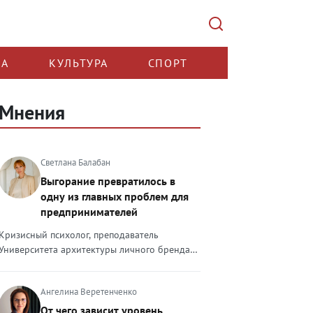
КА
КУЛЬТУРА
СПОРТ
Мнения
Светлана Балабан
Выгорание превратилось в
одну из главных проблем для
предпринимателей
Кризисный психолог, преподаватель
Университета архитектуры личного бренда
Светлана Балабан — о выгорании у
предпринимателей, его причинах, признаках
Ангелина Веретенченко
и способах преодоления Выгорание в 2026
году стало самой острой проблемой, однако
От чего зависит уровень