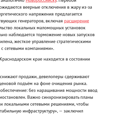
, аналогично
Новороссийску
. Перебои
ожидаются веерные отключения в жару из‑за
нергетического напряжения предлагается
твующих генераторов, включая
расширение
ельство локальных маломощных установок
льно наблюдается торможение новых запусков
силена, жесткое управление стратегическими
 с сетевыми компаниями».
 Краснодарском крае находится в состоянии
к снижают продажи, девелоперы сдерживают
 ценовой подъём на фоне очищения рынка.
 обеспечение: без наращивания мощности ввод
иостановлен. Важно синхронизировать планы
 и локальными сетевыми решениями, чтобы
стабильную инфраструктуру», — заключил