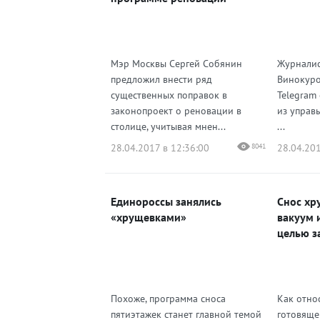
Мэр Москвы Сергей Собянин
Журналис
предложил внести ряд
Винокуро
существенных поправок в
Telegram
законопроект о реновации в
из управ
столице, учитывая мнен...
...
28.04.2017 в 12:36:00
8041
28.04.201
Единороссы занялись
Снос хр
«хрущевками»
вакуум 
целью з
Похоже, программа сноса
Как отно
пятиэтажек станет главной темой
готовяще