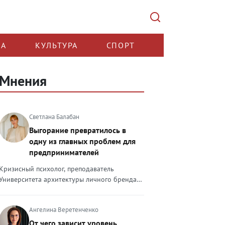
КА
КУЛЬТУРА
СПОРТ
Мнения
Светлана Балабан
Выгорание превратилось в
одну из главных проблем для
предпринимателей
Кризисный психолог, преподаватель
Университета архитектуры личного бренда
Светлана Балабан — о выгорании у
предпринимателей, его причинах, признаках
Ангелина Веретенченко
и способах преодоления Выгорание в 2026
году стало самой острой проблемой, однако
От чего зависит уровень