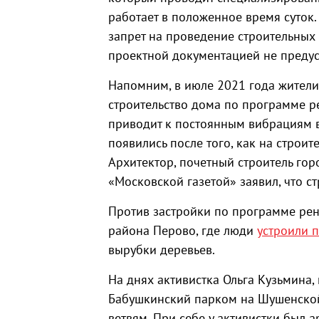
работает в положенное время суток.
запрет на проведение строительных
проектной документацией не преду
Напомним, в июле 2021 года жител
строительство дома по программе р
приводит к постоянным вибрациям в
появились после того, как на строит
Архитектор, почетный строитель гор
«Московской газетой» заявил, что с
Против застройки по программе рен
района Перово, где люди
устроили п
вырубки деревьев.
На днях активистка Ольга Кузьмина,
Бабушкинский парком на Шушенско
ветвям. При себе у активистки был а