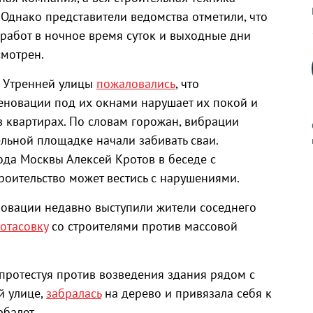
 Однако представители ведомства отметили, что
 работ в ночное время суток и выходные дни
смотрен.
и Утренней улицы
пожаловались
, что
еновации под их окнами нарушает их покой и
 квартирах. По словам горожан, вибрации
ельной площадке начали забивать сваи.
ода Москвы Алексей Кротов в беседе с
троительство может вестись с нарушениями.
к
овации недавно выступили жители соседнего
отасовку
со строителями против массовой
р
 протестуя против возведения здания рядом с
й улице,
забралась
на дерево и привязала себя к
н
рбалет.