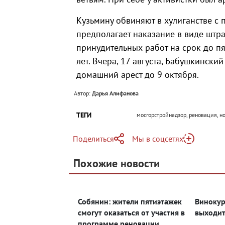
Кузьмину обвиняют в хулиганстве с п
предполагает наказание в виде штра
принудительных работ на срок до пя
лет. Вчера, 17 августа, Бабушкинск
домашний арест до 9 октября.
Автор:
Дарья Алифанова
ТЕГИ
мосгорстройнадзор, реновация, н
Поделиться
Мы в соцсетях
Telegram
Похожие новости
Telegram
Яндекс Дзен
ВКонтакте
Собянин: жители пятиэтажек
Винокур
Одноклассники
смогут оказаться от участия в
выходит
программе реновации