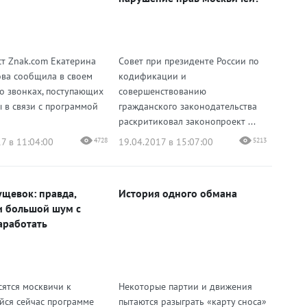
т Znak.com Екатерина
Совет при президенте России по
ва сообщила в своем
кодификации и
 о звонках, поступающих
совершенствованию
ы в связи с программой
гражданского законодательства
раскритиковал законопроект ...
7 в 11:04:00
4728
19.04.2017 в 15:07:00
5213
ущевок: правда,
История одного обмана
и большой шум с
аработать
сятся москвичи к
Некоторые партии и движения
йся сейчас программе
пытаются разыграть «карту сноса»