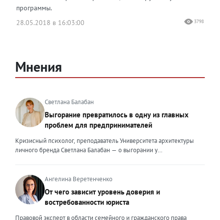
программы.
28.05.2018 в 16:03:00
3798
Мнения
Светлана Балабан
Выгорание превратилось в одну из главных
проблем для предпринимателей
Кризисный психолог, преподаватель Университета архитектуры
личного бренда Светлана Балабан — о выгорании у
предпринимателей, его причинах, признаках и способах
преодоления Выгорание в 2026 году стало самой острой
проблемой, однако выгорание у предпринимателей заметно
Ангелина Веретенченко
отличается от выгорания у наёмных сотрудников. Наёмный
От чего зависит уровень доверия и
сотрудник может уйти на больничный или в отпуск, пожаловаться
востребованности юриста
на что-то начальству или сменить работу. Предприниматель — сам
себе начальник и основа системы. Если он устаёт, бизнес не встанет
Правовой эксперт в области семейного и гражданского права