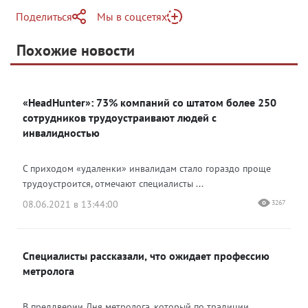
Поделиться
Мы в соцсетях
Telegram
Похожие новости
Telegram
Яндекс Дзен
ВКонтакте
«HeadHunter»: 73% компаний со штатом более 250
Одноклассники
сотрудников трудоустраивают людей с
инвалидностью
С приходом «удаленки» инвалидам стало гораздо проще
трудоустроится, отмечают специалисты ...
08.06.2021 в 13:44:00
3267
Специалисты рассказали, что ожидает профессию
метролога
В преддверии Дня метролога, который по традиции