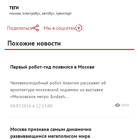
ТЕГИ
москва, электробус, автобус, транспорт
Поделиться
Мы в соцсетях
Telegram
Похожие новости
Telegram
Яндекс Дзен
ВКонтакте
Первый робот-гид появился в Москве
Одноклассники
Человекоподобный робот Алантим расскажет об
архитектуре московской подземки на выставке
«Московское метро &ndash...
04.07.2016 в 12:13:00
15153
Москва признана самым динамично
развивающимся мегаполисом мира