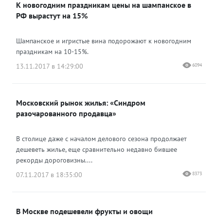
К новогодним праздникам цены на шампанское в
Одноклассники
РФ вырастут на 15%
Шампанское и игристые вина подорожают к новогодним
праздникам на 10-15%.
13.11.2017 в 14:29:00
6094
Московский рынок жилья: «Синдром
разочарованного продавца»
В столице даже с началом делового сезона продолжает
дешеветь жилье, еще сравнительно недавно бившее
рекорды дороговизны....
07.11.2017 в 18:35:00
8373
В Москве подешевели фрукты и овощи