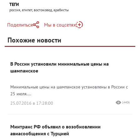
ТЕГИ
россия, египет, востоковед, арабисты
Поделиться
Мы в соцсетях
Telegram
Похожие новости
Telegram
Яндекс Дзен
ВКонтакте
В России установили минимальные цены на
Одноклассники
шампанское
Минимальные цены на шампанское установлены в России с
25 июля....
25.07.2016 в 17:28:00
14406
Минтранс РФ объявил о возобновлении
авиасообщения с Турцией