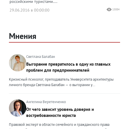
российскими туристами....
29.06.2016 в 00:00:00
15884
Мнения
Светлана Балабан
Выгорание превратилось в одну из главных
проблем для предпринимателей
Кризисный психолог, преподаватель Университета архитектуры
личного бренда Светлана Балабан — о выгорании у
предпринимателей, его причинах, признаках и способах
преодоления Выгорание в 2026 году стало самой острой
проблемой, однако выгорание у предпринимателей заметно
Ангелина Веретенченко
отличается от выгорания у наёмных сотрудников. Наёмный
От чего зависит уровень доверия и
сотрудник может уйти на больничный или в отпуск, пожаловаться
востребованности юриста
на что-то начальству или сменить работу. Предприниматель — сам
себе начальник и основа системы. Если он устаёт, бизнес не встанет
Правовой эксперт в области семейного и гражданского права
на паузу, а просто начнёт разваливаться. У предпринимателей