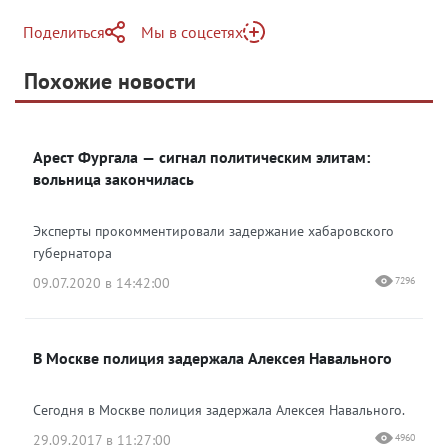
Поделиться
Мы в соцсетях
Telegram
Похожие новости
Telegram
Яндекс Дзен
ВКонтакте
Арест Фургала — сигнал политическим элитам:
Одноклассники
вольница закончилась
Эксперты прокомментировали задержание хабаровского
губернатора
09.07.2020 в 14:42:00
7296
В Москве полиция задержала Алексея Навального
Сегодня в Москве полиция задержала Алексея Навального.
29.09.2017 в 11:27:00
4960