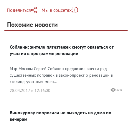
Поделиться
Мы в соцсетях
Telegram
Похожие новости
Telegram
Яндекс Дзен
ВКонтакте
Собянин: жители пятиэтажек смогут оказаться от
Одноклассники
участия в программе реновации
Мэр Москвы Сергей Собянин предложил внести ряд
существенных поправок в законопроект о реновации в
столице, учитывая мнен...
28.04.2017 в 12:36:00
8041
Винокурову попросили не выходить из дома по
вечерам