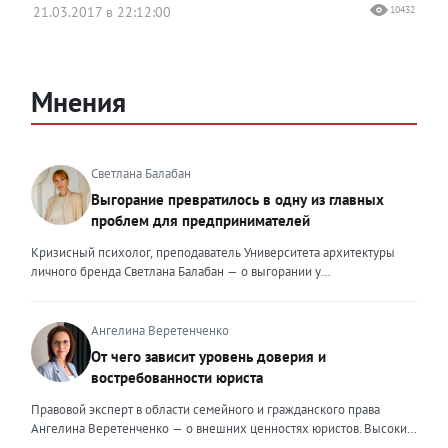
21.03.2017 в 22:12:00
10432
Мнения
Светлана Балабан
Выгорание превратилось в одну из главных
проблем для предпринимателей
Кризисный психолог, преподаватель Университета архитектуры
личного бренда Светлана Балабан — о выгорании у
предпринимателей, его причинах, признаках и способах
преодоления Выгорание в 2026 году стало самой острой
проблемой, однако выгорание у предпринимателей заметно
Ангелина Веретенченко
отличается от выгорания у наёмных сотрудников. Наёмный
От чего зависит уровень доверия и
сотрудник может уйти на больничный или в отпуск, пожаловаться
востребованности юриста
на что-то начальству или сменить работу. Предприниматель — сам
себе начальник и основа системы. Если он устаёт, бизнес не встанет
Правовой эксперт в области семейного и гражданского права
на паузу, а просто начнёт разваливаться. У предпринимателей
Ангелина Веретенченко — о внешних ценностях юристов. Высокий
принято говорить, что они не имеют право на выгорание или на
уровень экспертности, профессионализм,