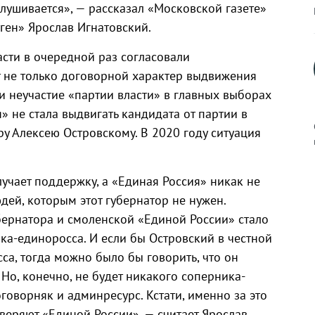
лушивается», — рассказал «Московской газете»
ген» Ярослав Игнатовский.
асти в очередной раз согласовали
т не только договорной характер выдвижения
и неучастие «партии власти» в главных выборах
» не стала выдвигать кандидата от партии в
у Алексею Островскому. В 2020 году ситуация
учает поддержку, а «Единая Россия» никак не
к
юдей, которым этот губернатор не нужен.
ернатора и смоленской «Единой России» стало
ка-единоросса. И если бы Островский в честной
а, тогда можно было бы говорить, что он
р
Но, конечно, не будет никакого соперника-
договорняк и админресурс. Кстати, именно за это
н
веряют «Единой России», — считает Ярослав