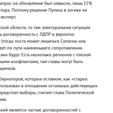
Запрос на обновление был невысок, лишь 15%
тора. Поэтому решение Путина в логике не
 эксперт.
ской области, то там электоральная ситуация
ть договоренность с ЛДПР и вероятно
у (тогда поста может лишиться Сипягин или
идёт по пути наименьшего сопротивления.
таки будут. Есть несколько регионов с плохой
ными конфликтами, там главы могут быть
ащенков.
ернаторов, которых оставили, как «старых
спользован в отношении остальных действующих
предстоят выборы, считает глава Политической
чев.
ский является частью договоренностей с