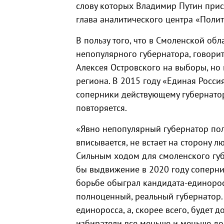
слову которых Владимир Путин прис
глава аналитического центра «Полит
В пользу того, что в Смоленской обл
непопулярного губернатора, говори
Алексея Островского на выборы, но 
региона. В 2015 году «Единая Россия
соперники действующему губернатор
повторяется.
«Явно непопулярный губернатор пол
вписывается, не встает на сторону л
Сильным ходом для смоленского губ
бы выдвижение в 2020 году соперни
борьбе обыграл кандидата-единоросс
полноценный, реальный губернатор. 
единоросса, а, скорее всего, будет 
избиратели все меньше и меньше до