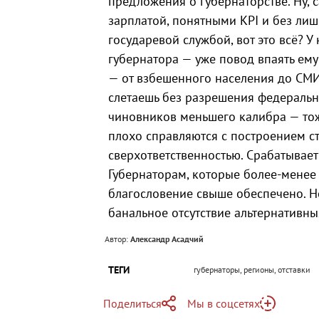
предложения о губернаторстве. Ну, 
зарплатой, понятными KPI и без ли
государевой службой, вот это всё? У 
губернатора — уже повод впаять ему
— от взбешенного населения до СМИ
слетаешь без разрешения федерально
чиновников меньшего калибра — тож
плохо справляются с построением ст
сверхответственностью. Срабатывает
Губернаторам, которые более-менее
благословение свыше обеспечено. Но,
банальное отсутствие альтернативны
Автор:
Александр Асадчий
ТЕГИ
губернаторы, регионы, отставки
Поделиться
Мы в соцсетях