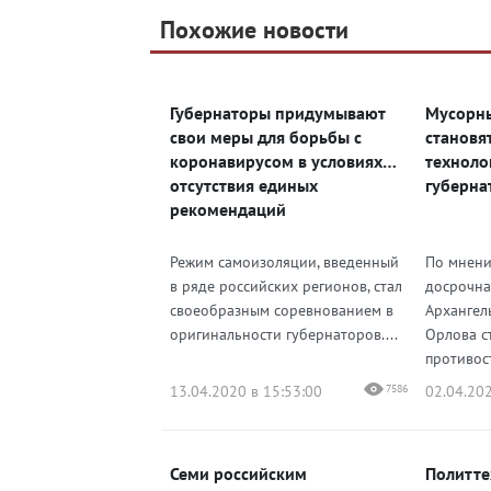
Telegram
Похожие новости
Telegram
Яндекс Дзен
ВКонтакте
Губернаторы придумывают
Мусорны
Одноклассники
свои меры для борьбы с
становя
коронавирусом в условиях
техноло
отсутствия единых
губерна
рекомендаций
Режим самоизоляции, введенный
По мнени
в ряде российских регионов, стал
досрочна
своеобразным соревнованием в
Архангел
оригинальности губернаторов....
Орлова с
противост
13.04.2020 в 15:53:00
7586
02.04.202
Семи российским
Политте