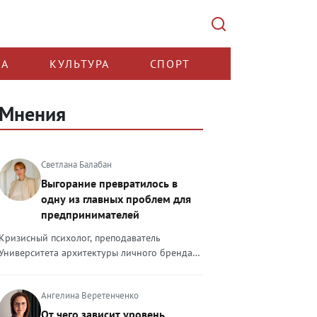
КА
КУЛЬТУРА
СПОРТ
Мнения
Светлана Балабан
Выгорание превратилось в
одну из главных проблем для
предпринимателей
Кризисный психолог, преподаватель
Университета архитектуры личного бренда
Светлана Балабан — о выгорании у
предпринимателей, его причинах, признаках
Ангелина Веретенченко
и способах преодоления Выгорание в 2026
году стало самой острой проблемой, однако
От чего зависит уровень