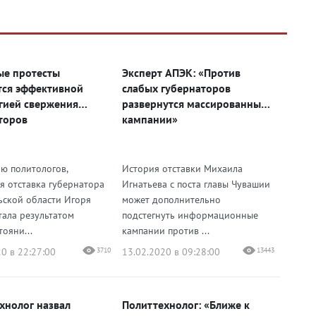
М
е протесты
Эксперт АПЭК: «Против
тся эффективной
слабых губернаторов
гией свержения
развернутся массированные
торов
кампании»
ю политологов,
История отставки Михаила
я отставка губернатора
Игнатьева с поста главы Чувашии
ьской области Игоря
может дополнительно
тала результатом
подстегнуть информационные
ояни...
кампании против ...
0 в 22:27:00
3710
13.02.2020 в 09:28:00
13443
хнолог назвал
Политтехнолог: «Ближе к