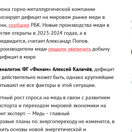
зиона горно-металлургической компании
нозирует дефицит на мировом рынке меди в
онн,
сообщил
РБК. Новые производства меди в
стве открыты в 2023-2024 годах, а в
едвидится, считает Александр Попов.
 производители меди
решили увеличить
добычу
дефицит в мире
аналитик ФГ «Финам» Алексей Калачёв
, дефицит
 действительно может быть, однако крупнейшие
итывают не все факторы в этой ситуации.
етный рост спроса на медь в связи с развитием
анспорта и переходом мировой экономики на
ит эксперт. — Медь – главный
ровые планы по энергопереходу не изменятся, в
жить основы новой энергетической и