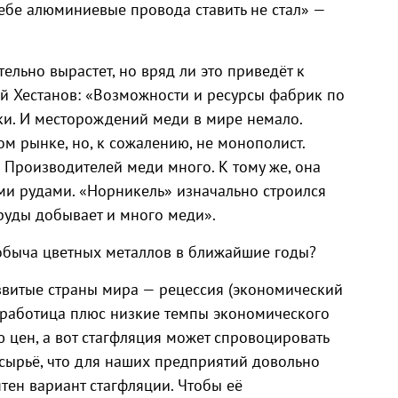
себе алюминиевые провода ставить не стал» —
тельно вырастет, но вряд ли это приведёт к
ей Хестанов: «Возможности и ресурсы фабрик по
ки. И месторождений меди в мире немало.
м рынке, но, к сожалению, не монополист.
 Производителей меди много. К тому же, она
ми рудами. «Норникель» изначально строился
 руды добывает и много меди».
добыча цветных металлов в ближайшие годы?
развитые страны мира — рецессия (экономический
езработица плюс низкие темпы экономического
ю цен, а вот стагфляция может спровоцировать
сырьё, что для наших предприятий довольно
ятен вариант стагфляции. Чтобы её