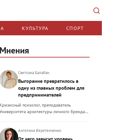
КА
КУЛЬТУРА
СПОРТ
Мнения
Светлана Балабан
Выгорание превратилось в
одну из главных проблем для
предпринимателей
Кризисный психолог, преподаватель
Университета архитектуры личного бренда
Светлана Балабан — о выгорании у
предпринимателей, его причинах, признаках
Ангелина Веретенченко
и способах преодоления Выгорание в 2026
году стало самой острой проблемой, однако
От чего зависит уровень