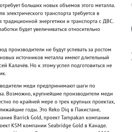
отребует больших новых объемов этого металла.
я электрического транспорта требуется в
я традиционной энергетики и транспорта с ДВС.
аботки будет увеличиваться относительно
иод производители не будут успевать за ростом
е новых источников металла имеют длительный
ей Калачёв. Но к этому успел подготовиться не
ик.
к
изводители меди предпринимают шаги по
а. Возможно, крупнейшие производители меди
стно по крайней мере о трех крупных проектах,
лижайшие годы. Это Reko Diq в Пакистане,
р
ания Barrick Gold, проект Tampakan компании
оект KSM компании Seabridge Gold в Канаде.
н