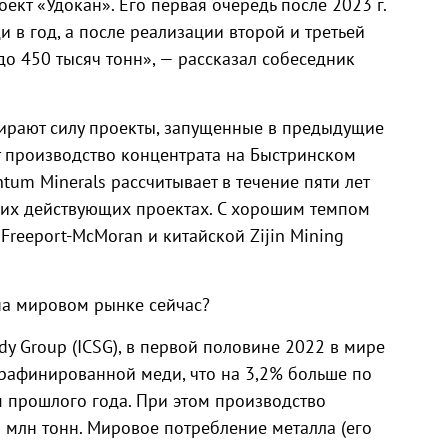
оект «Удокан». Его первая очередь после 2023 г.
и в год, а после реализации второй и третьей
о 450 тысяч тонн», — рассказал собеседник
абирают силу проекты, запущенные в предыдущие
т производство концентрата на Быстринском
tum Minerals рассчитывает в течение пяти лет
оих действующих проектах. С хорошим темпом
Freeport-McMoran и китайской Zijin Mining
на мировом рынке сейчас?
dy Group (ICSG), в первой половине 2022 в мире
рафинированной меди, что на 3,2% больше по
 прошлого года. При этом производство
 млн тонн. Мировое потребление металла (его