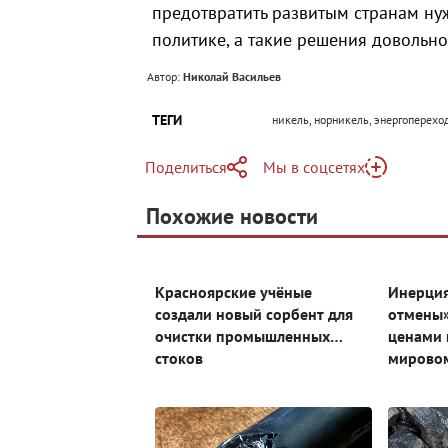
предотвратить развитым странам н
политике, а такие решения довольн
Автор:
Николай Васильев
ТЕГИ
никель, норникель, энергоперехо
Поделиться
Мы в соцсетях
Telegram
Похожие новости
Telegram
Яндекс Дзен
ВКонтакте
Красноярские учёные
Инерция
Одноклассники
создали новый сорбент для
отмены»
очистки промышленных
ценами 
стоков
мирово