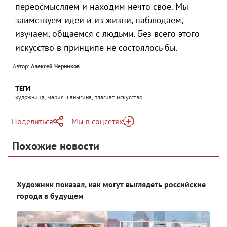
переосмысляем и находим нечто своё. Мы
заимствуем идеи и из жизни, наблюдаем,
изучаем, общаемся с людьми. Без всего этого
искусство в принципе не состоялось бы.
Автор:
Алексей Черников
ТЕГИ
художница, мария шаныгина, плагиат, искусство
Поделиться
Мы в соцсетях
Telegram
Похожие новости
Telegram
Яндекс Дзен
ВКонтакте
Художник показал, как могут выглядеть российские
Одноклассники
города в будущем